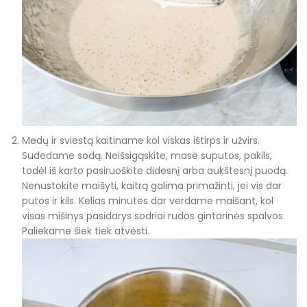
Medų ir sviestą kaitiname kol viskas ištirps ir užvirs.
Sudedame sodą. Neišsigąskite, masė suputos, pakils,
todėl iš karto pasiruoškite didesnį arba aukštesnį puodą.
Nenustokite maišyti, kaitrą galima primažinti, jei vis dar
putos ir kils. Kelias minutes dar verdame maišant, kol
visas mišinys pasidarys sodriai rudos gintarinės spalvos.
Paliekame šiek tiek atvėsti.