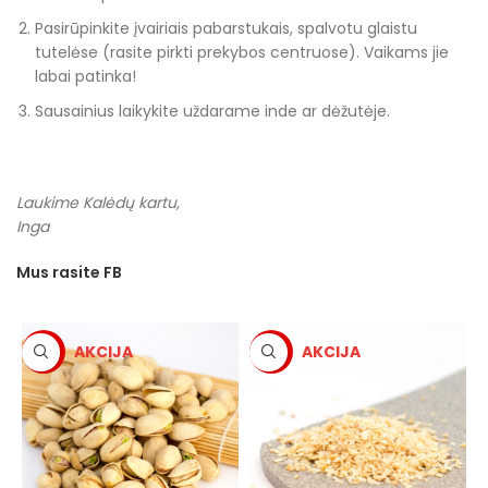
Pasirūpinkite įvairiais pabarstukais, spalvotu glaistu
tutelėse (rasite pirkti prekybos centruose). Vaikams jie
labai patinka!
Sausainius laikykite uždarame inde ar dėžutėje.
Laukime Kalėdų kartu,
Inga
Mus rasite FB
-5%
-5%