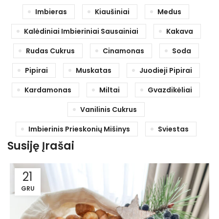
Imbieras
Kiaušiniai
Medus
Kalėdiniai Imbieriniai Sausainiai
Kakava
Rudas Cukrus
Cinamonas
Soda
Pipirai
Muskatas
Juodieji Pipirai
Kardamonas
Miltai
Gvazdikėliai
Vanilinis Cukrus
Imbierinis Prieskonių Mišinys
Sviestas
Susiję Įrašai
21
GRU