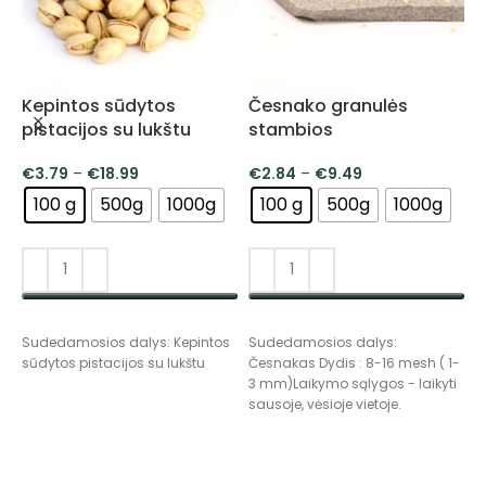
Kepintos sūdytos
Česnako granulės
J
pistacijos su lukštu
stambios
€
3.79
–
€
18.99
€
2.84
–
€
9.49
100 g
500g
1000g
100 g
500g
1000g
S
PASIRINKTI SAVYBES
PASIRINKTI SAVYBES
J
Sudedamosios dalys: Kepintos
Sudedamosios dalys:
s
sūdytos pistacijos su lukštu
Česnakas Dydis : 8-16 mesh ( 1-
v
3 mm)Laikymo sąlygos - laikyti
sausoje, vėsioje vietoje.