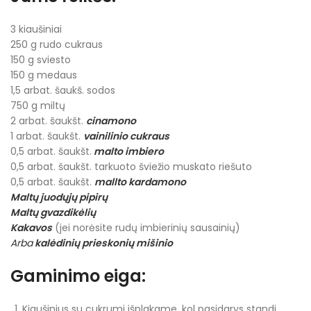
3 kiaušiniai
250 g rudo cukraus
150 g sviesto
150 g medaus
1,5 arbat. šaukš. sodos
750 g miltų
2 arbat. šaukšt.
cinamono
1 arbat. šaukšt.
vainilinio cukraus
0,5 arbat. šaukšt.
malto imbiero
0,5 arbat. šaukšt. tarkuoto šviežio muskato riešuto
0,5 arbat. šaukšt.
mallto kardamono
Maltų juodųjų pipirų
Maltų gvazdikėlių
Kakavos
(jei norėsite rudų imbierinių sausainių)
Arba
kal
ėdinių prieskonių mišinio
Gaminimo eiga:
Kiaušinius su cukrumi išplakame, kol pasidarys standi