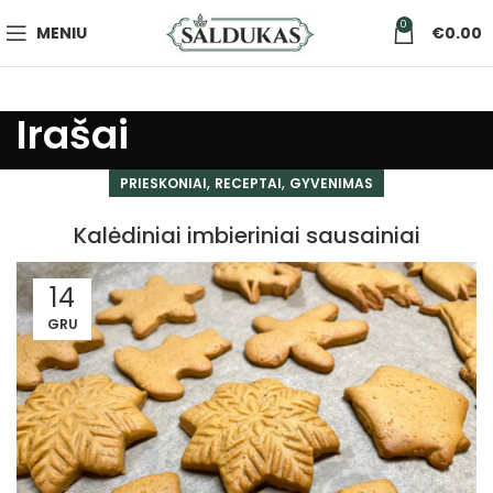
0
MENIU
€
0.00
Irašai
,
,
PRIESKONIAI
RECEPTAI
GYVENIMAS
Kalėdiniai imbieriniai sausainiai
14
GRU