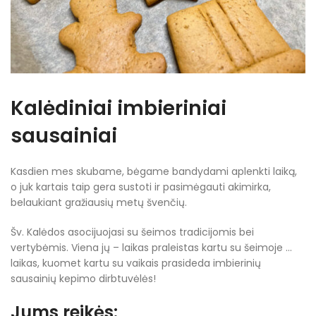
Kalėdiniai imbieriniai
sausainiai
Kasdien mes skubame, bėgame bandydami aplenkti laiką,
o juk kartais taip gera sustoti ir pasimėgauti akimirka,
belaukiant gražiausių metų švenčių.
Šv. Kalėdos asocijuojasi su šeimos tradicijomis bei
vertybėmis. Viena jų – laikas praleistas kartu su šeimoje …
laikas, kuomet kartu su vaikais prasideda imbierinių
sausainių kepimo dirbtuvėlės!
Jums reikės: