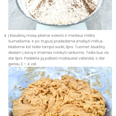
Į kiaušinių masę pilame sviesto ir medaus mišinį.
Sumaišome. Ir po truputį pradedame įmaišyti miltus.
Maišome kol tešla tampa sunki, lipni. Tuomet šaukštą
dedam į šoną ir imamės minkyti rankomis. Tešla bus vis
dar lipni. Padėkite ją pailsėti mažiausiai valandai, o dar
geriau 2 – 4 val.