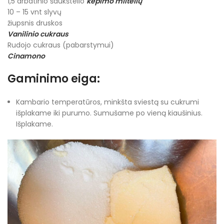
1,5 arbatinio šaukštelio
kepimo miltelių
10 – 15 vnt slyvų
žiupsnis druskos
Vanilinio cukraus
Rudojo cukraus (pabarstymui)
Cinamono
Gaminimo eiga:
Kambario temperatūros, minkšta sviestą su cukrumi
išplakame iki purumo. Sumušame po vieną kiaušinius.
Išplakame.