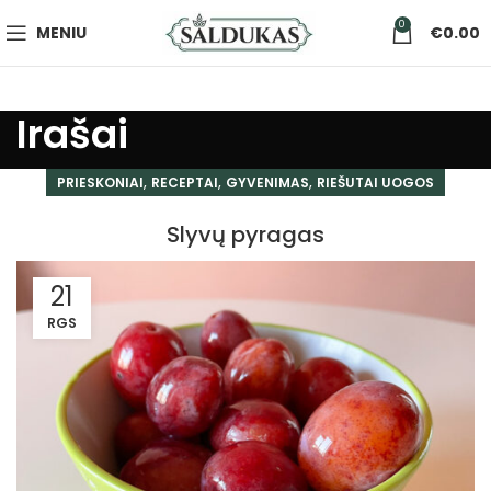
0
MENIU
€
0.00
Irašai
,
,
,
PRIESKONIAI
RECEPTAI
GYVENIMAS
RIEŠUTAI UOGOS
Slyvų pyragas
21
RGS