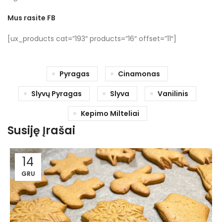
Mus rasite FB
[ux_products cat=”193″ products=”16″ offset=”11″]
Pyragas
Cinamonas
Slyvų Pyragas
Slyva
Vanilinis
Kepimo Milteliai
Susiję Įrašai
14
GRU