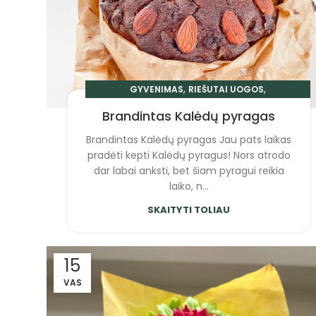
,
,
GYVENIMAS
RIEŠUTAI UOGOS
,
,
KAVA IR ARBATA
PRIESKONIAI
RECEPTAI
Brandintas Kalėdų pyragas
Brandintas Kalėdų pyragas Jau pats laikas
pradėti kepti Kalėdų pyragus! Nors atrodo
dar labai anksti, bet šiam pyragui reikia
laiko, n...
SKAITYTI TOLIAU
15
VAS