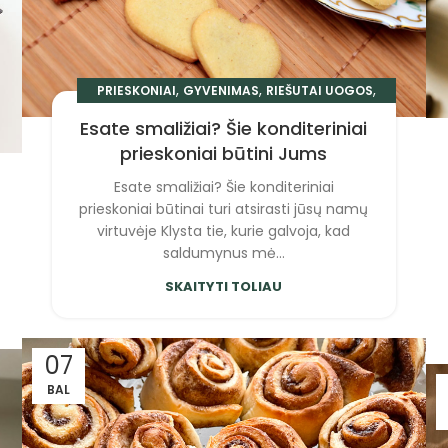
,
,
,
PRIESKONIAI
GYVENIMAS
RIEŠUTAI UOGOS
KAVA IR ARBATA
Esate smaližiai? Šie konditeriniai
prieskoniai būtini Jums
Esate smaližiai? Šie konditeriniai
prieskoniai būtinai turi atsirasti jūsų namų
virtuvėje Klysta tie, kurie galvoja, kad
saldumynus mė...
SKAITYTI TOLIAU
07
BAL