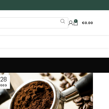
0
€
0.00
28
GEG