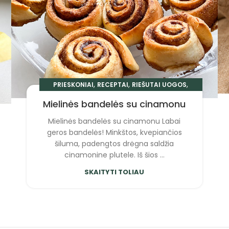
,
,
,
PRIESKONIAI
RECEPTAI
RIEŠUTAI UOGOS
KAVA IR ARBATA
Mielinės bandelės su cinamonu
Mielinės bandelės su cinamonu Labai
geros bandelės! Minkštos, kvepiančios
šiluma, padengtos drėgna saldžia
cinamonine plutele. Iš šios ...
SKAITYTI TOLIAU