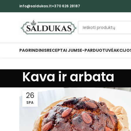
info@saldukas.lt
+370 626 28187
PAGRINDINIS
RECEPTAI JUMS
E-PARDUOTUVĖ
AKCIJO
Kava ir arbata
26
SPA