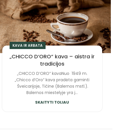
KAVA IR ARBATA
„CHICCO D‘ORO“ kava – aistra ir
tradicijos
„CHICCO D‘ORO“ kavaNuo 1949 m.
„Chicco d‘Oro“ kava pradėta gaminti
Šveicarijoje, Tičine (Balernos mstl.).
Balernos miestelyje yra į...
SKAITYTI TOLIAU