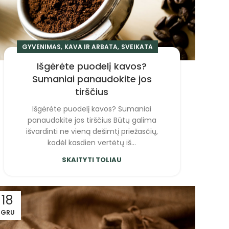
,
,
GYVENIMAS
KAVA IR ARBATA
SVEIKATA
Išgėrėte puodelį kavos?
Sumaniai panaudokite jos
tirščius
Išgėrėte puodelį kavos? Sumaniai
panaudokite jos tirščius Būtų galima
išvardinti ne vieną dešimtį priežasčių,
kodėl kasdien vertėtų iš...
SKAITYTI TOLIAU
18
GRU