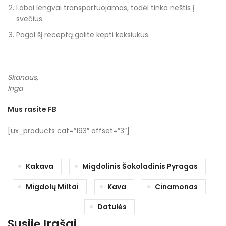
Labai lengvai transportuojamas, todėl tinka neštis į
svečius.
Pagal šį receptą galite kepti keksiukus.
Skanaus,
Inga
Mus rasite FB
[ux_products cat=”193″ offset=”3″]
Kakava
Migdolinis Šokoladinis Pyragas
Migdolų Miltai
Kava
Cinamonas
Datulės
Susiję Įrašai