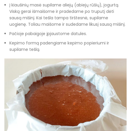
Į kiaušinių masė supilame aliejų (abiejų rūšių), jogurtą.
Viską gerai išmaišome ir pradedame po truputį dėti
sausą mišinį. Kai tešla tampa tirštesnė, supilame
uogienę. Toliau maišome ir sudedame likusį sausą mišinį.
Pačioje pabaigoje įpjaustome datules.
Kepimo formą padengiame kepimo popieriumi ir
supilame tešlą.