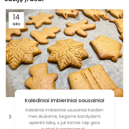
14
GRU
Kalėdiniai imbieriniai sausainiai
Kalėdiniai imbieriniai sausainiai Kasdien
mes skubame, bėgame bandydami
aplenkti laiką, o juk kartais taip gera
sustoti ir pasimėgauti...