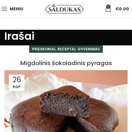
0
MENIU
€
0.00
Irašai
,
,
PRIESKONIAI
RECEPTAI
GYVENIMAS
Migdolinis šokoladinis pyragas
26
RGP