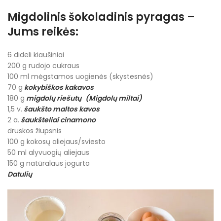
Migdolinis šokoladinis pyragas –
Jums reikės:
6 dideli kiaušiniai
200 g rudojo cukraus
100 ml mėgstamos uogienės (skystesnės)
70 g
kokybiškos kakavos
180 g
migdolų riešutų
(Migdolų miltai)
1,5 v.
šaukšto maltos kavos
2 a.
šaukšteliai cinamono
druskos žiupsnis
100 g kokosų aliejaus/sviesto
50 ml alyvuogių aliejaus
150 g natūralaus jogurto
Datulių