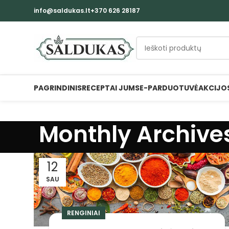
info@saldukas.lt
+370 626 28187
PAGRINDINIS
RECEPTAI JUMS
E-PARDUOTUVĖ
AKCIJO
Monthly Archives
12
SAU
RENGINIAI