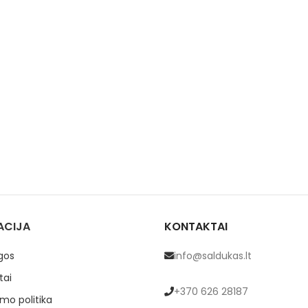
ACIJA
KONTAKTAI
gos
info@saldukas.lt
tai
+370 626 28187
mo politika