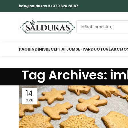
info@saldukas.lt
+370 626 28187
PAGRINDINIS
RECEPTAI JUMS
E-PARDUOTUVĖ
AKCIJO
Tag Archives: im
14
GRU