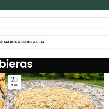
S
PASLAUGOS
KONTAKTAI
bieras
25
GEG