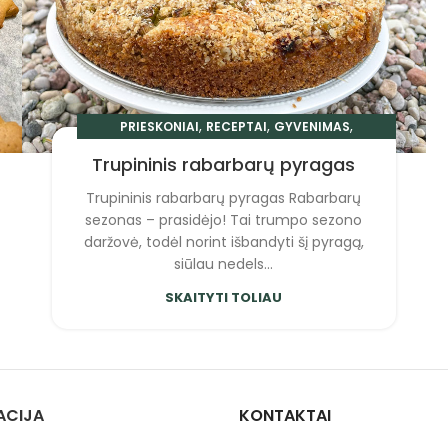
,
,
,
PRIESKONIAI
RECEPTAI
GYVENIMAS
RIEŠUTAI UOGOS
Trupininis rabarbarų pyragas
Trupininis rabarbarų pyragas Rabarbarų
sezonas – prasidėjo! Tai trumpo sezono
daržovė, todėl norint išbandyti šį pyragą,
siūlau nedels...
SKAITYTI TOLIAU
ACIJA
KONTAKTAI