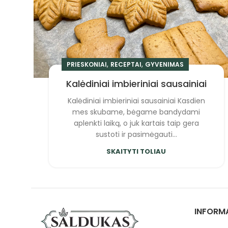
,
,
PRIESKONIAI
RECEPTAI
GYVENIMAS
Kalėdiniai imbieriniai sausainiai
Kalėdiniai imbieriniai sausainiai Kasdien
mes skubame, bėgame bandydami
aplenkti laiką, o juk kartais taip gera
sustoti ir pasimėgauti...
SKAITYTI TOLIAU
INFORM