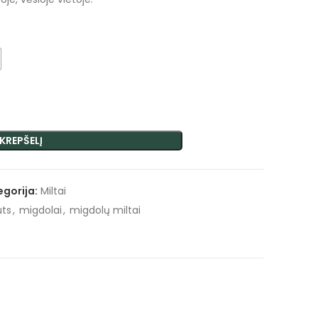
 KREPŠELĮ
egorija:
Miltai
uts
,
migdolai
,
migdolų miltai