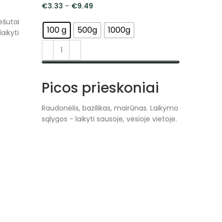
€
3.33
–
€
9.49
ešutai
100 g
500g
1000g
aikyti
PASIRINKTI SAVYBES
Picos prieskoniai
Raudonėlis, bazilikas, mairūnas. Laikymo
sąlygos - laikyti sausoje, vėsioje vietoje.
Memfio 
€
3.79
–
100 g