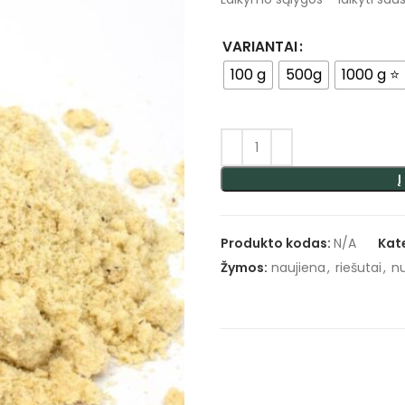
VARIANTAI
100 g
500g
1000 g ⭐
Į
Produkto kodas:
N/A
Kat
Žymos:
naujiena
,
riešutai
,
n