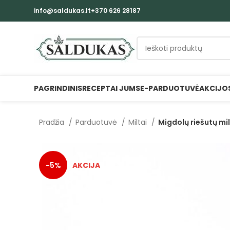
info@saldukas.lt
+370 626 28187
PAGRINDINIS
RECEPTAI JUMS
E-PARDUOTUVĖ
AKCIJO
Pradžia
Parduotuvė
Miltai
Migdolų riešutų mil
-5%