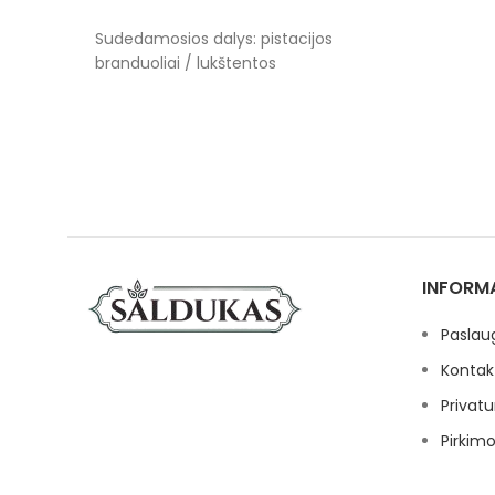
PASIRINKTI SAVYBES
Sudedamosios dalys: pistacijos
branduoliai / lukštentos
INFORM
Paslau
Kontak
Privatu
Pirkimo