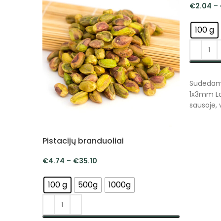
€
2.04
–
100 g
PASIRI
Sudedamo
1x3mm La
sausoje, 
Pistacijų branduoliai
€
4.74
–
€
35.10
100 g
500g
1000g