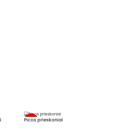
i
Picos prieskoniai
-5%
-5%