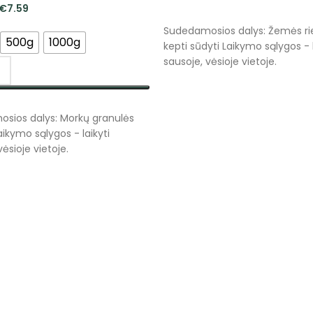
€
7.59
DAUGIAU
Sudedamosios dalys: Žemės ri
500g
1000g
kepti sūdyti Laikymo sąlygos - l
sausoje, vėsioje vietoje.
NKTI SAVYBES
sios dalys: Morkų granulės
ikymo sąlygos - laikyti
vėsioje vietoje.