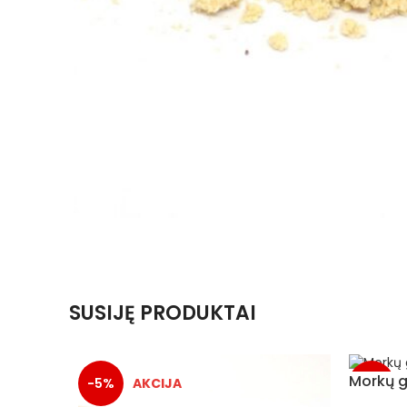
SUSIJĘ PRODUKTAI
Morkų g
-5%
-5%