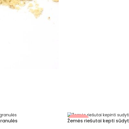
ranulės
Žemės riešutai kepti sūdyt
NETURIME