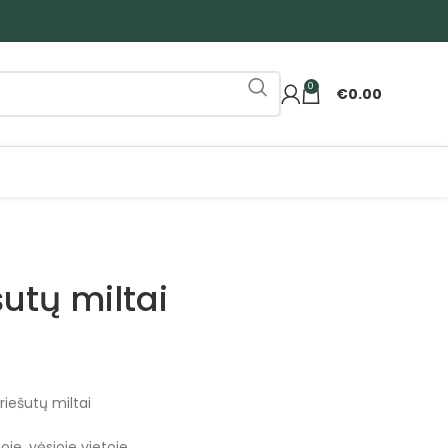
0
€
0.00
utų miltai
iešutų miltai
je, vėsioje vietoje.