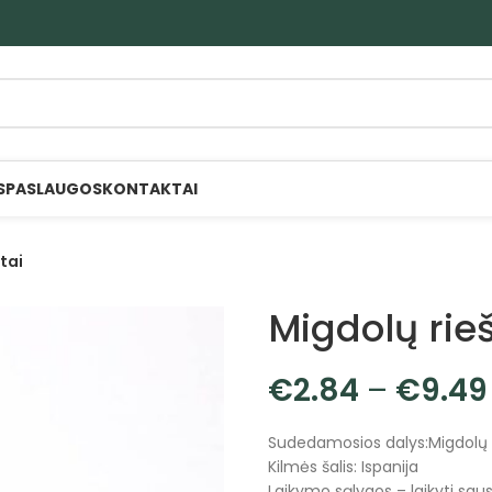
S
PASLAUGOS
KONTAKTAI
tai
Migdolų rieš
€
2.84
–
€
9.49
Sudedamosios dalys:Migdolų r
Kilmės šalis: Ispanija
Laikymo sąlygos – laikyti sauso