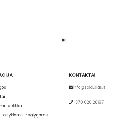
ACIJA
KONTAKTAI
gos
info@saldukas.lt
tai
+370 626 28187
mo politika
 taisyklėmis ir sąlygomis