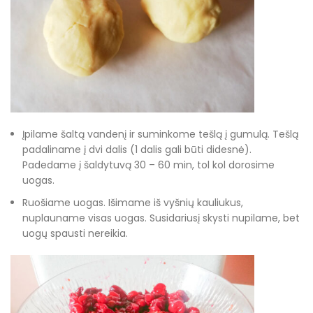
Įpilame šaltą vandenį ir suminkome tešlą į gumulą. Tešlą
padaliname į dvi dalis (1 dalis gali būti didesnė).
Padedame į šaldytuvą 30 – 60 min, tol kol dorosime
uogas.
Ruošiame uogas. Išimame iš vyšnių kauliukus,
nuplauname visas uogas. Susidariusį skysti nupilame, bet
uogų spausti nereikia.