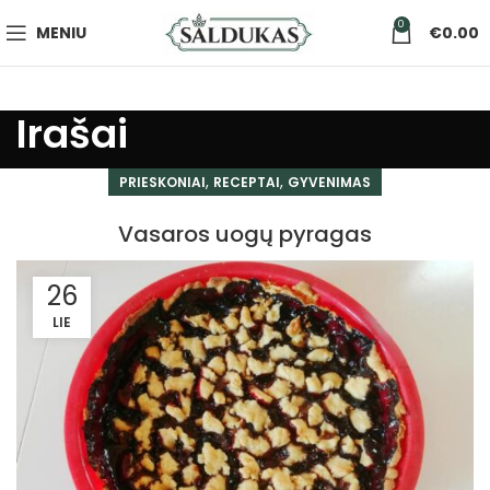
0
MENIU
€
0.00
Irašai
,
,
PRIESKONIAI
RECEPTAI
GYVENIMAS
Vasaros uogų pyragas
26
LIE