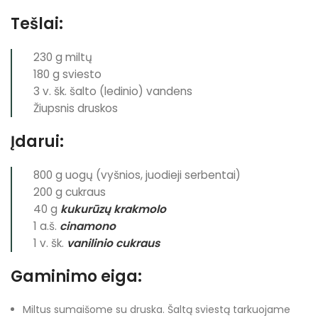
Tešlai:
230 g miltų
180 g sviesto
3 v. šk. šalto (ledinio) vandens
Žiupsnis druskos
Įdarui:
800 g uogų (vyšnios, juodieji serbentai)
200 g cukraus
40 g
kukurūzų krakmolo
1 a.š.
cinamono
1 v. šk.
vanilinio cukraus
Gaminimo eiga:
Miltus sumaišome su druska. Šaltą sviestą tarkuojame