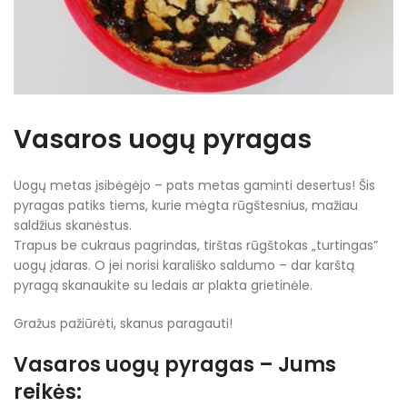
Vasaros uogų pyragas
Uogų metas įsibėgėjo – pats metas gaminti desertus! Šis
pyragas patiks tiems, kurie mėgta rūgštesnius, mažiau
saldžius skanėstus.
Trapus be cukraus pagrindas, tirštas rūgštokas „turtingas”
uogų įdaras. O jei norisi karališko saldumo – dar karštą
pyragą skanaukite su ledais ar plakta grietinėle.
Gražus pažiūrėti, skanus paragauti!
Vasaros uogų pyragas – Jums
reikės: