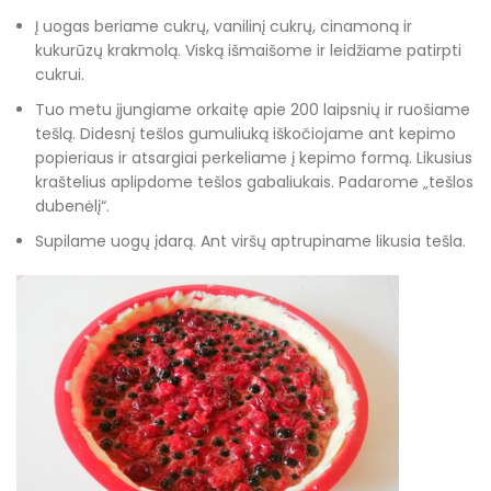
Į uogas beriame cukrų, vanilinį cukrų, cinamoną ir
kukurūzų krakmolą. Viską išmaišome ir leidžiame patirpti
cukrui.
Tuo metu įjungiame orkaitę apie 200 laipsnių ir ruošiame
tešlą. Didesnį tešlos gumuliuką iškočiojame ant kepimo
popieriaus ir atsargiai perkeliame į kepimo formą. Likusius
kraštelius aplipdome tešlos gabaliukais. Padarome „tešlos
dubenėlį“.
Supilame uogų įdarą. Ant viršų aptrupiname likusia tešla.