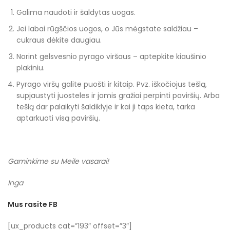
Galima naudoti ir šaldytas uogas.
Jei labai rūgščios uogos, o Jūs mėgstate saldžiau –
cukraus dėkite daugiau.
Norint gelsvesnio pyrago viršaus – aptepkite kiaušinio
plakiniu.
Pyrago viršų galite puošti ir kitaip. Pvz. iškočiojus tešlą,
supjaustyti juosteles ir jomis gražiai perpinti paviršių. Arba
tešlą dar palaikyti šaldiklyje ir kai ji taps kieta, tarka
aptarkuoti visą paviršių.
Gaminkime su Meile vasarai!
Inga
Mus rasite FB
[ux_products cat=”193″ offset=”3″]