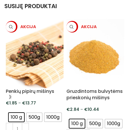
SUSIJĘ PRODUKTAI
-5%
-5%
Penkių pipirų mišinys
Gruzdintoms bulvytėms
K
prieskonių mišinys
€
1.85
–
€
13.77
€
2.84
–
€
10.44
100 g
500g
1000g
100 g
500g
1000g