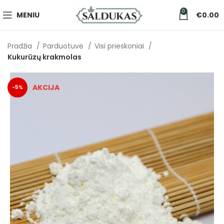
0
MENIU
€
0.00
Pradžia
Parduotuvė
Visi prieskoniai
Kukurūzų krakmolas
-5%