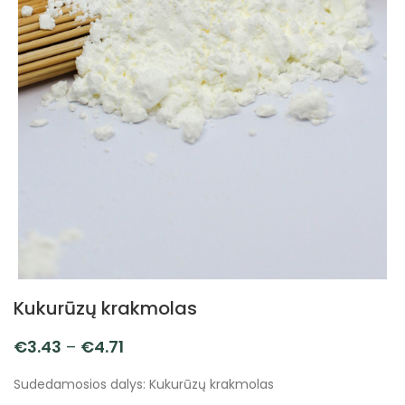
Kukurūzų krakmolas
€
3.43
–
€
4.71
Sudedamosios dalys: Kukurūzų krakmolas