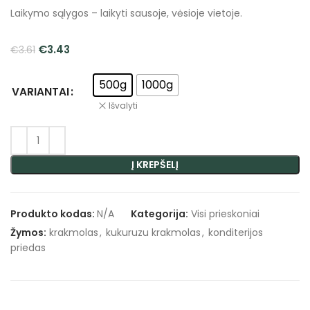
Laikymo sąlygos – laikyti sausoje, vėsioje vietoje.
€
3.43
€
3.61
500g
1000g
VARIANTAI
Išvalyti
Į KREPŠELĮ
Produkto kodas:
N/A
Kategorija:
Visi prieskoniai
Žymos:
krakmolas
,
kukuruzu krakmolas
,
konditerijos
priedas