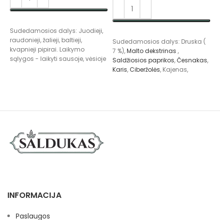
PASIRINKTI SAVYBES
Sudedamosios dalys: Juodieji,
S
PASIRINKTI SAVYBES
raudonieji, žalieji, baltieji,
R
Sudedamosios dalys: Druska (
kvapnieji pipirai. Laikymo
i
7 %),
Malto dekstrinas
,
sąlygos - laikyti sausoje, vėsioje
s
Saldžiosios paprikos
,
Česnakas
,
vietoje.
v
Karis
,
Ciberžolės
, Kajenas,
Cukrus ,
Aitriosios paprikos
,
Krapai
Laikymo sąlygos - laikyti
sausoje, vėsioje vietoje.
INFORMACIJA
Paslaugos