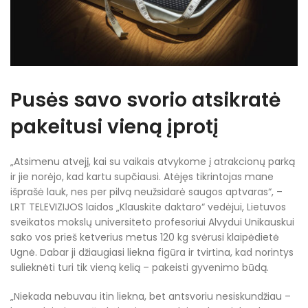
Pusės savo svorio atsikratė
pakeitusi vieną įprotį
„Atsimenu atvejį, kai su vaikais atvykome į atrakcionų parką
ir jie norėjo, kad kartu supčiausi. Atėjęs tikrintojas mane
išprašė lauk, nes per pilvą neužsidarė saugos aptvaras“, –
LRT TELEVIZIJOS laidos „Klauskite daktaro“ vedėjui, Lietuvos
sveikatos mokslų universiteto profesoriui Alvydui Unikauskui
sako vos prieš ketverius metus 120 kg svėrusi klaipėdietė
Ugnė. Dabar ji džiaugiasi liekna figūra ir tvirtina, kad norintys
sulieknėti turi tik vieną kelią – pakeisti gyvenimo būdą.
„Niekada nebuvau itin liekna, bet antsvoriu nesiskundžiau –