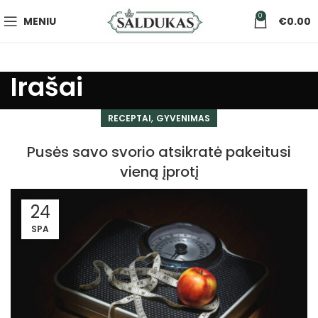
0
MENIU
€
0.00
Irašai
,
RECEPTAI
GYVENIMAS
Pusės savo svorio atsikratė pakeitusi
vieną įprotį
24
SPA