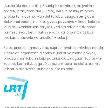
„Susilaukiu daug laiškų, žinučių ir skambučių su įvairiais
moterų prašymais dėl jų vaikų, dėl sveikesnių mitybos
įpročių formavimo. Man dėl to labai džiugu, stengiuosi
kiekvienai padėti, nes esu gyvas pavyzdys – žinau, kaip jos
jaučiasi. Svarbiausias dalykas, kad čia reikia ne tik norėti
numesti svorį, bet ir būti sveikam. Kai organizmas bus
sveikas, antsvorio neturėsite“, – sako ji.
Be to, priduria Ugnė, svarbu suprasti sveikos mitybos naudą
ir nežaloti organizmo dietomis: „Kai buvo mano pokyčių
pradžią, man labai reikėjo patariančio žmogaus. Supraskite,
kad sveikos mitybos įpročius suformuoja ne dieta, kuri yra
laikina, o pilnavertė, subalansuota mityba.“
[ux_products style=”normal” type=”masonry” depth=”1″