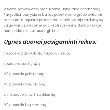
Visiems nesveikiems produktams Ugnė rado alternatyvą.
Pavyzdžiui, pusryčių dribsnius pakeitė pilno grūdo avižomis,
marinuotus agurkus pakeitė raugintais, vietoje saldumynų
valgė vaisius, net ėmė pati kepti sveikesnę duoną, kurioje
nėra pridėtinio cukraus ir glitimo.
Ugnės duonai pasigaminti reikės:
1 puodelio pasmulkintų migdolų riešutų
1 puodelio saulėgrąžų,
1/3 puodelio grikių kruopų
1/3 puodelio sorų kruopų
2 ir ¼ puodelio avižinių dribsnių
1/2 puodelio linų sėmenų