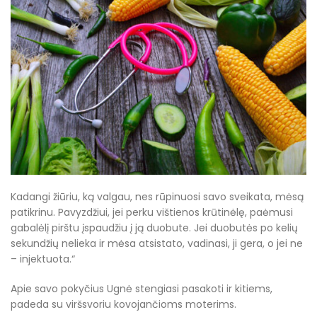
Kadangi žiūriu, ką valgau, nes rūpinuosi savo sveikata, mėsą
patikrinu. Pavyzdžiui, jei perku vištienos krūtinėlę, paėmusi
gabalėlį pirštu įspaudžiu į ją duobute. Jei duobutės po kelių
sekundžių nelieka ir mėsa atsistato, vadinasi, ji gera, o jei ne
– injektuota.“
Apie savo pokyčius Ugnė stengiasi pasakoti ir kitiems,
padeda su viršsvoriu kovojančioms moterims.