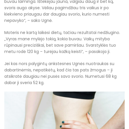
buvau laiminga. Ištekėjau jauna, valgiau daug ir bet ką,
svoris augo akyse. Vėliau pagimdžiau tris vaikus ir po
kiekvieno priaugau dar daugiau svorio, kurio numesti
nepavyko“, – sako Ugnė.
Moteris ne kartą laikėsi dietų, tačiau rezultatai nedžiugino.
„Vyras mane mylėjo tokią, kokia buvau. Vaikų mityba
rūpinausi preciziškai, bet save pamiršau. Svarstyklės tuo
metu rodė 120 kg – turėjau kažką keisti“, – pasakoja ji.
Jei kas nors palygintų ankstesnes Ugnės nuotraukas su
dabartinėmis, nepatikėtų, kad čia tas pats žmogus – ji
atsikratė daugiau nei pusės savo svorio. Numetusi 68 kg
dabar ji sveria 52 kg.