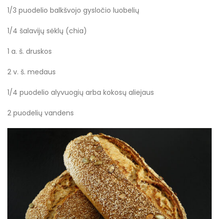
1/3 puodelio balkšvojo gysločio luobelių
1/4 šalavijų sėklų (chia)
1 a. š. druskos
2 v. š. medaus
1/4 puodelio alyvuogių arba kokosų aliejaus
2 puodelių vandens