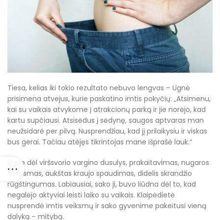
Tiesa, kelias iki tokio rezultato nebuvo lengvas – Ugnė
prisimena atvejus, kurie paskatino imtis pokyčių: „Atsimenu,
kai su vaikais atvykome į atrakcionų parką ir jie norėjo, kad
kartu supčiausi. Atsisėdus į sėdynę, saugos aptvaras man
neužsidarė per pilvą. Nusprendžiau, kad jį prilaikysiu ir viskas
bus gerai. Tačiau atėjęs tikrintojas mane išprašė lauk.“
Ugnę dėl viršsvorio vargino dusulys, prakaitavimas, nugaros
skausmas, aukštas kraujo spaudimas, didelis skrandžio
rūgštingumas. Labiausiai, sako ji, buvo liūdna dėl to, kad
negalėjo aktyviai leisti laiko su vaikais. Klaipėdietė
nusprendė imtis veiksmų ir sako gyvenime pakeitusi vieną
dalyką – mitybą.