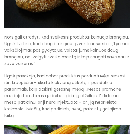
Nors gali atrodyti, kad sveikesni produktai kainuoja brangiau,
Ugnė tvirtina, kad daug brangiau gyventi nesveikai: „Tyrimai,
vaikščiojimas pas gydytojus, vaistai jums kainuos daug
brangiau, nei valgyti sveiką maistą ir taip saugoti save sau ir
savo vaikams.“
Ugnė pasakoja, kad dabar produktus parduotuvėje renkasi
itin kruopščiai – skaito kiekvieną etiketę ir pasidalino
patarimais, kaip atskirti geresnę mėsą: „Mėsos pramonė
naudoja tam tikras gudrybes pirkėjų atžvilgiu. Pirkdama
mėsą patikrinu, ar ji nėra injektuota – ar į ją neprileista
krakmolo, kviečių, kad padidintų svorį, pakeistų galiojimo
laiką.