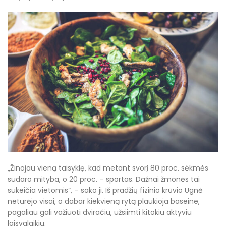
„Žinojau vieną taisyklę, kad metant svorį 80 proc. sėkmės
sudaro mityba, o 20 proc. – sportas. Dažnai žmonės tai
sukeičia vietomis“, – sako ji. Iš pradžių fizinio krūvio Ugnė
neturėjo visai, o dabar kiekvieną rytą plaukioja baseine,
pagaliau gali važiuoti dviračiu, užsiimti kitokiu aktyviu
laisvalaikiu.