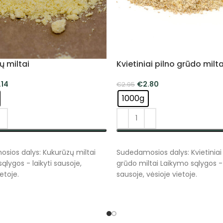
ų miltai
Kvietiniai pilno grūdo milta
.14
€
2.80
€
2.95
1000g
NKTI SAVYBES
PASIRINKTI SAVYBES
sios dalys: Kukurūzų miltai
Sudedamosios dalys: Kvietiniai 
ąlygos - laikyti sausoje,
grūdo miltai Laikymo sąlygos - 
etoje.
sausoje, vėsioje vietoje.