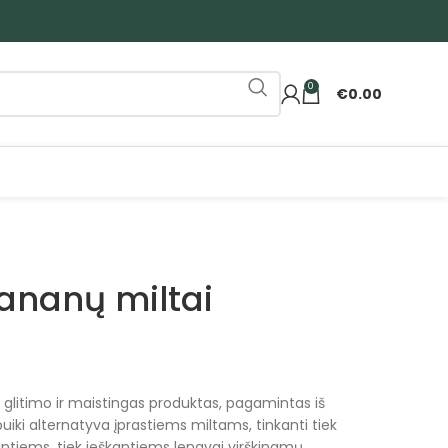
0
€
0.00
bananų miltai
 glitimo ir maistingas produktas, pagamintas iš
puiki alternatyva įprastiems miltams, tinkanti tiek
antiems, tiek ieškantiems lengvai virškinamų,