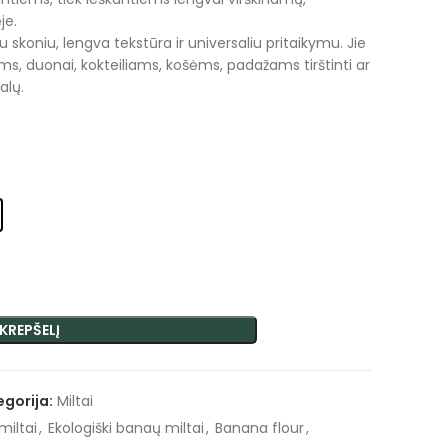
je.
 skoniu, lengva tekstūra ir universaliu pritaikymu. Jie
ams, duonai, kokteiliams, košėms, padažams tirštinti ar
alų.
 KREPŠELĮ
egorija:
Miltai
miltai
,
Ekologiški banaų miltai
,
Banana flour
,