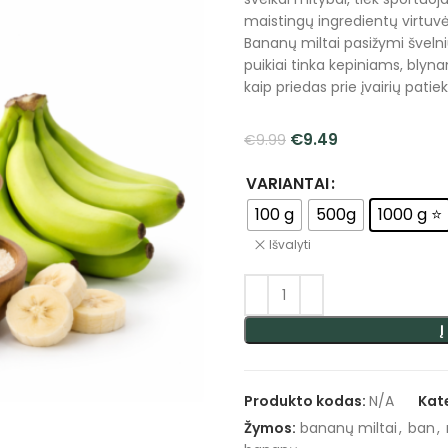
maistingų ingredientų virtuvė
Bananų miltai pasižymi švelniu
puikiai tinka kepiniams, blyn
kaip priedas prie įvairių patiek
€
9.49
€
9.99
VARIANTAI
100 g
500g
1000 g ⭐
Išvalyti
Į
Produkto kodas:
N/A
Kat
Žymos:
bananų miltai
,
ban
,