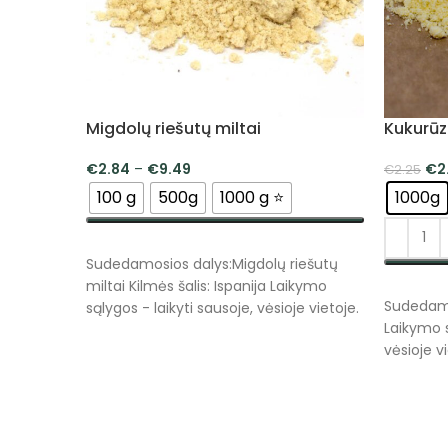
Migdolų riešutų miltai
Kukurūz
€
2.84
–
€
9.49
€
2
€
2.25
100 g
500g
1000 g ⭐
1000g
PASIRINKTI SAVYBES
Sudedamosios dalys:Migdolų riešutų
miltai Kilmės šalis: Ispanija Laikymo
PASIRI
Sudedamo
sąlygos - laikyti sausoje, vėsioje vietoje.
Laikymo s
vėsioje vi