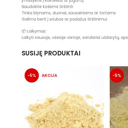
Įmaišykite į kokteilius ar jogurtą
Naudokite košėms tirštinti
Tinka blynams, duonai, sausainiams ar tortams
Galima berti į sriubas ar padažus tirštinimui
📦 Laikymas:
Laikyti sausoje, vėsioje vietoje, sandariai uždarytą, ap
SUSIJĘ PRODUKTAI
-5%
-5%