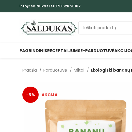
info@saldukas.lt
+370 626 28187
PAGRINDINIS
RECEPTAI JUMS
E-PARDUOTUVĖ
AKCIJO
Pradžia
Parduotuvė
Miltai
Ekologiški bananų 
-5%