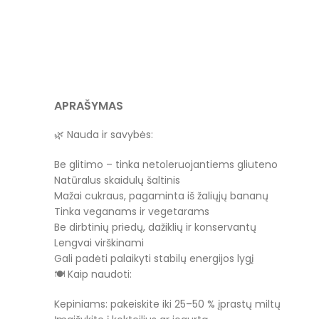
APRAŠYMAS
🌿 Nauda ir savybės:
Be glitimo – tinka netoleruojantiems gliuteno
Natūralus skaidulų šaltinis
Mažai cukraus, pagaminta iš žaliųjų bananų
Tinka veganams ir vegetarams
Be dirbtinių priedų, dažiklių ir konservantų
Lengvai virškinami
Gali padėti palaikyti stabilų energijos lygį
🍽 Kaip naudoti:
Kepiniams: pakeiskite iki 25–50 % įprastų miltų