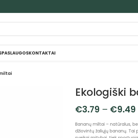
S
PASLAUGOS
KONTAKTAI
miltai
Ekologiški 
€
3.79
–
€
9.49
Bananų miltai – natūralus, be
džiovintų žaliųjų bananų. Tai 
sveikai mitybai, tiek sportuoj