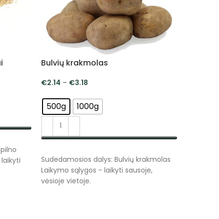
i
Bulvių krakmolas
Liofiliz
€
2.14
–
€
3.18
€
4.74
–
500g
1000g
30g 👌
pilno
PASIRINKTI SAVYBES
PASIRIN
🍌 Li
Sudedamosios dalys: Bulvių krakmolas
laikyti
Laikymo sąlygos - laikyti sausoje,
milte
vėsioje vietoje.
antio
Liofilizuo
gamtos va