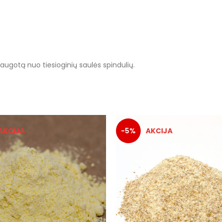
saugotą nuo tiesioginių saulės spindulių.
-5%