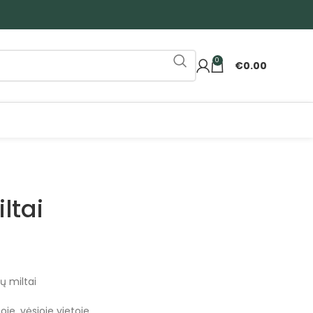
0
€
0.00
ltai
ų miltai
je, vėsioje vietoje.