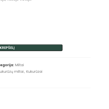
 KREPŠELĮ
egorija:
Miltai
ukurūzų miltai
,
Kukurūzai