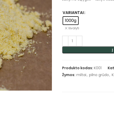
VARIANTAI
1000g
Išvalyti
Į
Produkto kodas:
K001
Kat
Žymos:
miltai
,
pilno grūdo
,
K