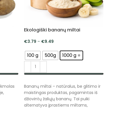
Ekologiški bananų miltai
€
3.79
–
€
9.49
100 g
500g
1000 g ⭐
PASIRINKTI SAVYBES
akmolas
Bananų miltai – natūralus, be glitimo ir
je,
maistingas produktas, pagamintas iš
džiovintų žaliųjų bananų. Tai puiki
alternatyva įprastiems miltams,
tinkanti tiek sveikai mitybai, tiek
sportuojantiems, tiek ieškantiems
lengvai virškinamų, maistingų