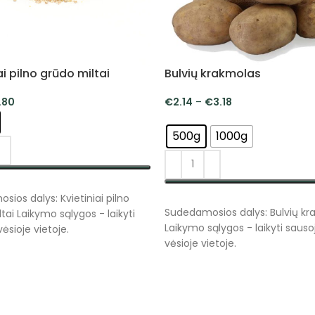
ai pilno grūdo miltai
Bulvių krakmolas
.80
€
2.14
–
€
3.18
500g
1000g
NKTI SAVYBES
ios dalys: Kvietiniai pilno
PASIRINKTI SAVYBES
Sudedamosios dalys: Bulvių kr
tai Laikymo sąlygos - laikyti
Laikymo sąlygos - laikyti sauso
vėsioje vietoje.
vėsioje vietoje.