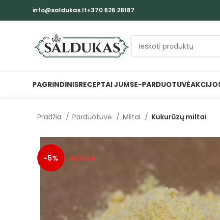
info@saldukas.lt
+370 626 28187
PAGRINDINIS
RECEPTAI JUMS
E-PARDUOTUVĖ
AKCIJO
Pradžia
Parduotuvė
Miltai
Kukurūzų miltai
-5%