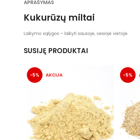
APRAŠYMAS
Kukurūzų miltai
Laikymo sąlygos – laikyti sausoje, vėsioje vietoje.
SUSIJĘ PRODUKTAI
-5%
-5%