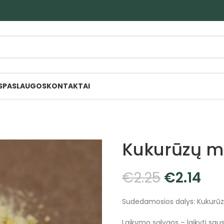
S
PASLAUGOS
KONTAKTAI
Kukurūzų mi
€
2.25
€
2.14
Sudedamosios dalys: Kukurūz
Laikymo sąlygos – laikyti sauso