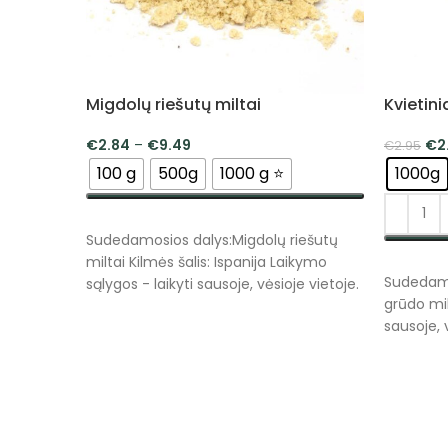
Migdolų riešutų miltai
Kvietini
€
2.84
–
€
9.49
€
2
€
2.95
100 g
500g
1000 g ⭐
1000g
PASIRINKTI SAVYBES
Sudedamosios dalys:Migdolų riešutų
miltai Kilmės šalis: Ispanija Laikymo
PASIRI
Sudedamos
sąlygos - laikyti sausoje, vėsioje vietoje.
grūdo mil
sausoje, 