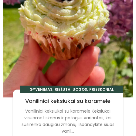
,
,
,
GYVENIMAS
RIEŠUTAI UOGOS
PRIESKONIAI
RECEPTAI
Vaniliniai keksiukai su karamele
Vaniliniai keksiukai su karamele Keksiukai
visuomet skanus ir patogus variantas, kai
susirenka daugiau žmonių. Išbandykite šiuos
vanil...