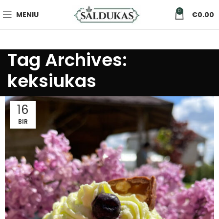
0
MENIU
€
0.00
Tag Archives:
keksiukas
16
BIR