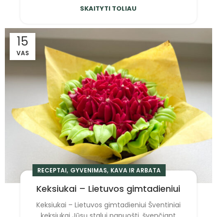
SKAITYTI TOLIAU
15
VAS
,
,
RECEPTAI
GYVENIMAS
KAVA IR ARBATA
Keksiukai – Lietuvos gimtadieniui
Keksiukai – Lietuvos gimtadieniui Šventiniai
keksiukai Jūsų stalui papuošti, švenčiant