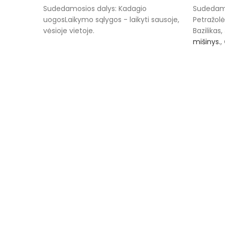
Sudedamosios dalys: Kadagio
Sudedamo
uogosLaikymo sąlygos - laikyti sausoje,
Petražolė
vėsioje vietoje.
Bazilikas,
mišinys.
,
paprikos
sąlygos - 