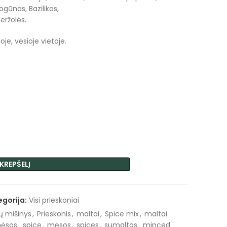
ogūnas, Bazilikas,
beržolės.
je, vėsioje vietoje.
 KREPŠELĮ
egorija:
Visi prieskoniai
ų mišinys
,
Prieskonis
,
maltai
,
Spice mix
,
maltai
mėsos
,
spice
,
mėsos
,
spices
,
sumaltos
,
minced