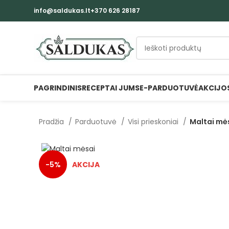
info@saldukas.lt
+370 626 28187
PAGRINDINIS
RECEPTAI JUMS
E-PARDUOTUVĖ
AKCIJO
Pradžia
Parduotuvė
Visi prieskoniai
Maltai mės
-5%