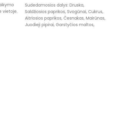
Laikymo
Sudedamosios dalys: Druska,
e vietoje.
Saldžiosios paprikos, Svogūnai, Cukrus,
Aitriosios paprikos, Česnakas, Mairūnas,
Juodieji pipirai, Garstyčios maltos,
Kvapieji pipirai žirneliai, Muskatas,
Kalendra malta.Laikymo sąlygos -
Raudoni 
laikyti sausoje, vėsioje vietoje.
€
3.04
–
100 g
PASIRIN
Sudedamo
pipiraiLai
vėsioje vi