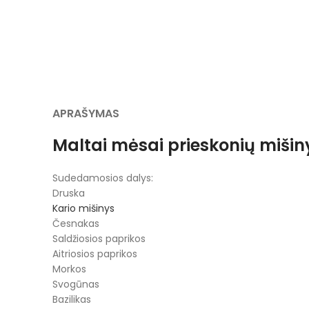
APRAŠYMAS
Maltai mėsai prieskonių mišin
Sudedamosios dalys:
Druska
Kario mišinys
Česnakas
Saldžiosios paprikos
Aitriosios paprikos
Morkos
Svogūnas
Bazilikas