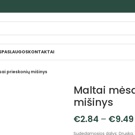
S
PASLAUGOS
KONTAKTAI
ai prieskonių mišinys
Maltai mėsa
mišinys
€
2.84
–
€
9.49
Sudedamosios dalys: Druska, K