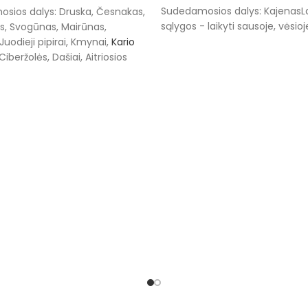
Sudedamosios dalys: Kajenas
sios dalys: Druska, Česnakas,
sąlygos - laikyti sausoje, vėsioj
s, Svogūnas, Mairūnas,
 Juodieji pipirai, Kmynai,
Kario
 Ciberžolės, Dašiai, Aitriosios
, Garstyčios, Muskatas.Laikymo
laikyti sausoje, vėsioje vietoje.