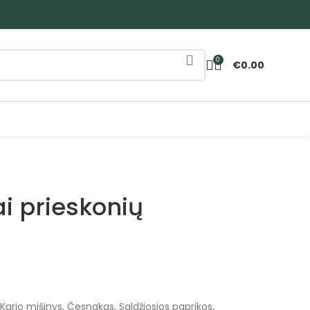
0
€
0.00
i prieskonių
ario mišinys, Česnakas, Saldžiosios paprikos,