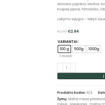
Aitriosios paprikos, Morkos, Sv
Kvapieji pipirai, Petražolės, Ci
Laikymo sąlygos – laikyti sauso
€
2.84
€
2.99
VARIANTAI
100 g
500g
1000g
Išvalyti
Į
Produkto kodas:
N/A
Kat
Žymų:
Maltai mėsai prieskoni
mėsai
,
prieskoniai
,
maltos 