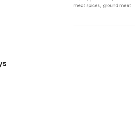
meat spices
,
ground meet
ys