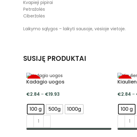
Kvapieji pipirai
Petražolės
Ciberžolės
Laikymo sąlygos – laikyti sausoje, vėsioje vietoje.
SUSIJĘ PRODUKTAI
Kadagio uogos
Kiaulie
-5%
-5%
€
2.84
–
€
19.93
€
2.84
–
100 g
500g
1000g
100 g
PASIRINKTI SAVYBES
PASIRI