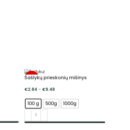
Šašlykų prieskonių mišinys
-5%
-5%
€
2.84
–
€
9.48
100 g
500g
1000g
PASIRINKTI SAVYBES