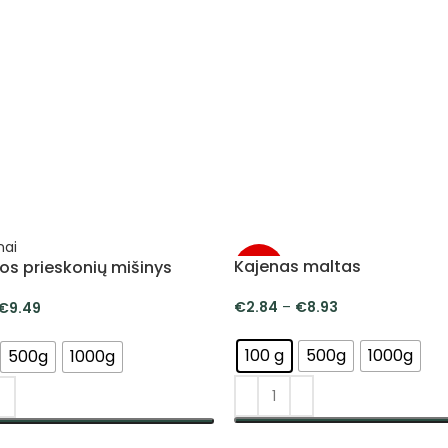
Kajenas maltas
nos prieskonių mišinys
-5%
€
2.84
–
€
8.93
€
9.49
100 g
500g
1000g
500g
1000g
PASIRINKTI SAVYBES
NKTI SAVYBES