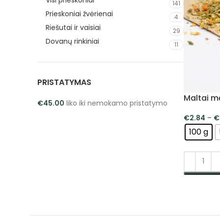
Visi prieskoniai
141
Prieskoniai žvėrienai
4
Riešutai ir vaisiai
29
Dovanų rinkiniai
11
PRISTATYMAS
Maltai m
€
45.00
liko iki nemokamo pristatymo
€
2.84
–
€
100 g
PASIRINK