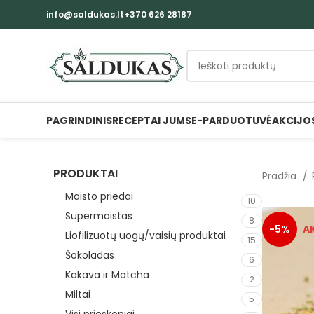
info@saldukas.lt
+370 626 28187
PAGRINDINIS
RECEPTAI JUMS
E-PARDUOTUVĖ
AKCIJO
PRODUKTAI
Pradžia
Maisto priedai
10
Supermaistas
8
-5%
Liofilizuotų uogų/vaisių produktai
15
Šokoladas
6
Kakava ir Matcha
2
Miltai
5