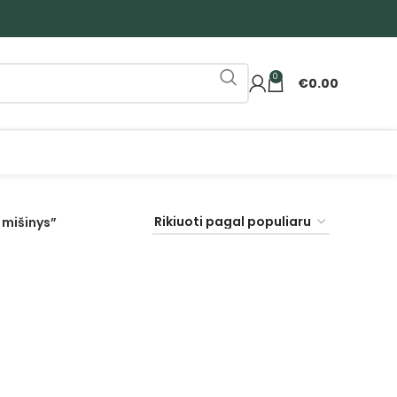
0
€
0.00
 mišinys”