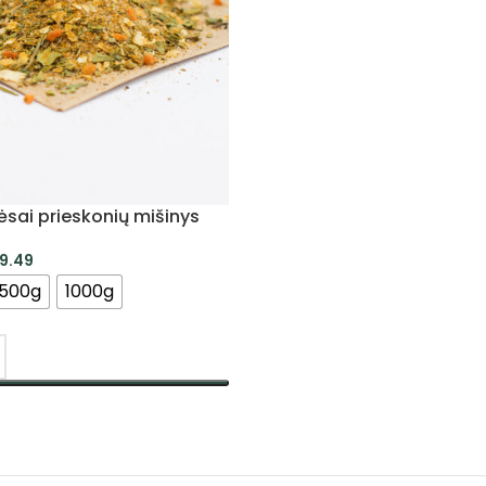
ėsai prieskonių mišinys
9.49
500g
1000g
TI SAVYBES