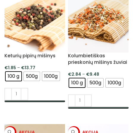
Keturių pipirų mišinys
Kolumbietiškas
prieskonių mišinys žuviai
€
1.85
–
€
13.77
€
2.84
–
€
9.48
100 g
500g
1000g
100 g
500g
1000g
PASIRINKTI SAVYBES
PASIRINKTI SAVYBES
-5%
-5%