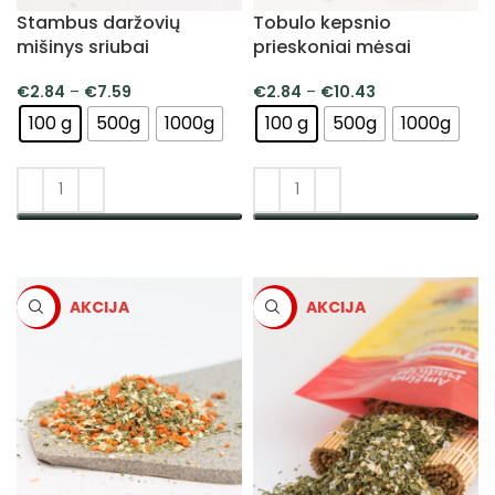
Stambus daržovių
Tobulo kepsnio
mišinys sriubai
prieskoniai mėsai
€
2.84
–
€
7.59
€
2.84
–
€
10.43
100 g
500g
1000g
100 g
500g
1000g
PASIRINKTI SAVYBES
PASIRINKTI SAVYBES
-5%
-5%