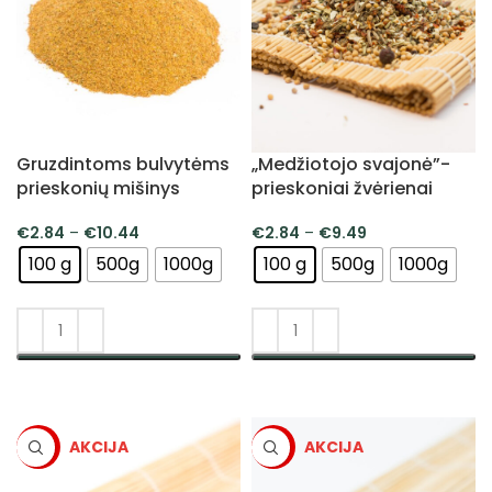
Gruzdintoms bulvytėms
„Medžiotojo svajonė”-
prieskonių mišinys
prieskoniai žvėrienai
€
2.84
–
€
10.44
€
2.84
–
€
9.49
100 g
500g
1000g
100 g
500g
1000g
PASIRINKTI SAVYBES
PASIRINKTI SAVYBES
-5%
-5%