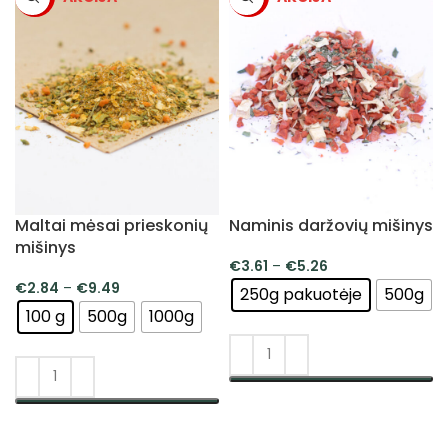
Maltai mėsai prieskonių
Naminis daržovių mišinys
mišinys
€
3.61
–
€
5.26
€
2.84
–
€
9.49
250g pakuotėje
500g
100 g
500g
1000g
PASIRINKTI SAVYBES
PASIRINKTI SAVYBES