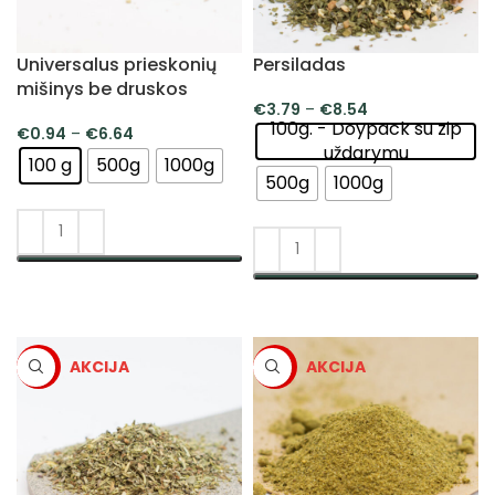
Universalus prieskonių
Persiladas
mišinys be druskos
€
3.79
–
€
8.54
100g. - Doypack su zip
€
0.94
–
€
6.64
uždarymu
100 g
500g
1000g
500g
1000g
PASIRINKTI SAVYBES
PASIRINKTI SAVYBES
-5%
-5%