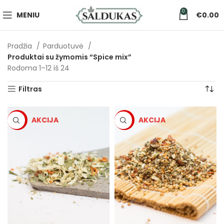
0
MENIU
€
0.00
Pradžia
Parduotuvė
Produktai su žymomis “Spice mix”
Rodoma 1–12 iš 24
Filtras
-5%
-5%