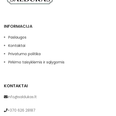
pipirai, Garstyčios, Kmynai,
Kuminas. Laikymo sąlygos -
laikyti sausoje, vėsioje vietoje.
INFORMACIJA
Paslaugos
Kontaktai
Privatumo politika
Pirkimo taisyklėmis ir sąlygomis
KONTAKTAI
info@saldukas.lt
+370 626 28187