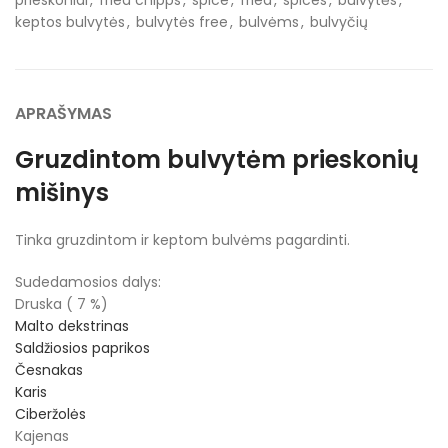
prieskoniai
,
fried chipps
,
spice
,
fried
,
spices
,
bulvytės
,
keptos bulvytės
,
bulvytės free
,
bulvėms
,
bulvyčių
APRAŠYMAS
Gruzdintom bulvytėm prieskonių
mišinys
Tinka gruzdintom ir keptom bulvėms pagardinti.
Sudedamosios dalys:
Druska ( 7 %)
Malto dekstrinas
Saldžiosios paprikos
Česnakas
Karis
Ciberžolės
Kajenas