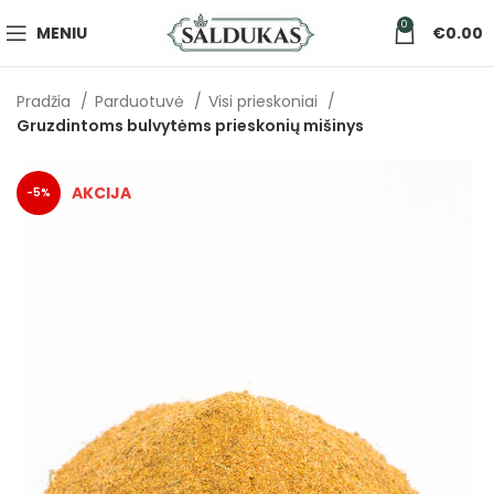
0
MENIU
€
0.00
Pradžia
Parduotuvė
Visi prieskoniai
Gruzdintoms bulvytėms prieskonių mišinys
-5%