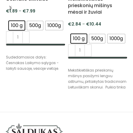
prieskonių mišinys
€
1.89
–
€
7.99
mėsai ir žuviai
€
2.84
–
€
10.44
100 g
500g
1000g
100 g
500g
1000g
PASIRINKTI SAVYBES
S
Sudedamosios dalys:
L
Česnakas Laikymo sąlygos -
s
PASIRINKTI SAVYBES
laikyti sausoje, vėsioje vietoje.
Mekstikietiškas prieskonių
mišinys pasižymi lengvu
aštrumu, pritaikytas tradiciniam
Lietuviškam skoniui. Puikia tinka
gardinti mėsos ir žuvies
patieklaus, universalus skonis
tiks vištienai, jautienai,
kiaulienai, mėsos vytinimui
,lašišai, upėtakiams ir t.t
Sudedamosios dalys: Čili
gabaliukai, Česnakas,
Svogūnas, Raudonėlis, Juodieji