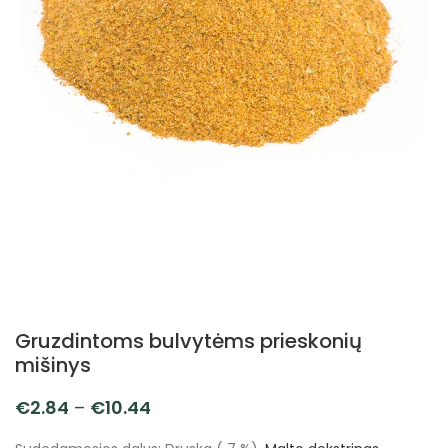
Gruzdintoms bulvytėms prieskonių
mišinys
€
2.84
–
€
10.44