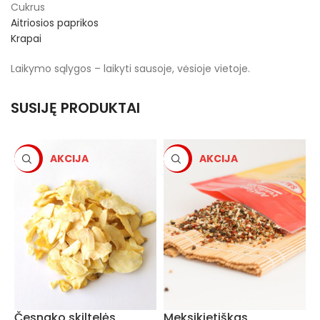
Cukrus
Aitriosios paprikos
Krapai
Laikymo sąlygos – laikyti sausoje, vėsioje vietoje.
SUSIJĘ PRODUKTAI
-5%
-5%
V
Česnako skiltelės
Meksikietiškas