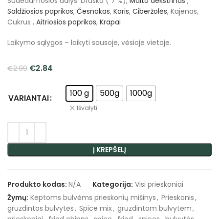
Sudedamosios dalys: Druska ( 7 %),
Malto dekstrinas
,
Saldžiosios paprikos
,
Česnakas
,
Karis
,
Ciberžolės
, Kajenas,
Cukrus ,
Aitriosios paprikos
,
Krapai
Laikymo sąlygos – laikyti sausoje, vėsioje vietoje.
€
2.84
€
2.99
100 g
500g
1000g
VARIANTAI
Išvalyti
Į KREPŠELĮ
Produkto kodas:
N/A
Kategorija:
Visi prieskoniai
Žymų:
Keptoms bulvėms prieskonių mišinys
,
Prieskonis
,
gruzdintos bulvytės
,
Spice mix
,
gruzdintom bulvytėm
,