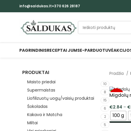
info@saldukas.lt
+370 626 28187
PAGRINDINIS
RECEPTAI JUMS
E-PARDUOTUVĖ
AKCIJO
PRODUKTAI
Pradžia
Maisto priedai
10
Supermaistas
8
Migdolų r
-5%
Liofilizuotų uogų/vaisių produktai
15
Šokoladas
€
2.84
–
€
6
Kakava ir Matcha
100 g
2
Miltai
5
PASIRINK