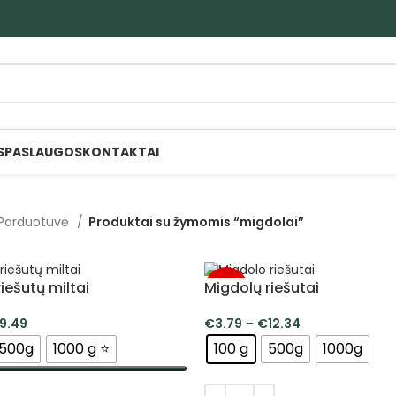
S
PASLAUGOS
KONTAKTAI
Parduotuvė
Produktai su žymomis “migdolai”
iešutų miltai
Migdolų riešutai
-5%
9.49
€
3.79
–
€
12.34
500g
1000 g ⭐
100 g
500g
1000g
TI SAVYBES