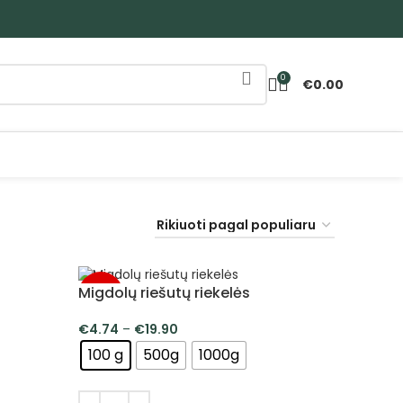
0
€
0.00
Migdolų riešutų riekelės
-5%
€
4.74
–
€
19.90
100 g
500g
1000g