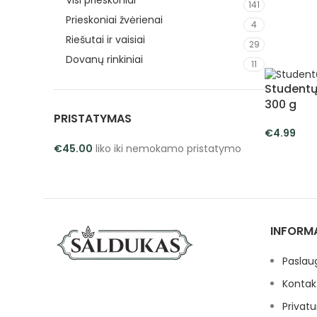
Visi prieskoniai
141
Prieskoniai žvėrienai
4
Riešutai ir vaisiai
29
Dovanų rinkiniai
11
Studentų
300 g
PRISTATYMAS
€
4.99
€
45.00
liko iki nemokamo pristatymo
Į KREPŠEL
INFORM
Paslau
Kontak
Privatu