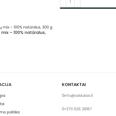
PASIRINKTI SAVYBES
 mix – 100% natūralus,
Į
ACIJA
KONTAKTAI
gos
info@saldukas.lt
tai
+370 626 28187
mo politika