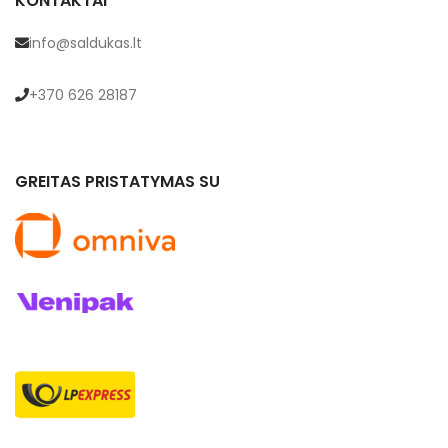
KONTAKTAI
info@saldukas.lt
+370 626 28187
A
GREITAS PRISTATYMAS SU
s
g
t
v
r
p
k