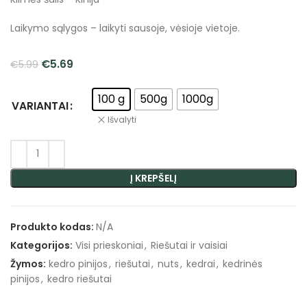
Laikymo sąlygos – laikyti sausoje, vėsioje vietoje.
€
5.69
€
5.99
100 g
500g
1000g
VARIANTAI
Išvalyti
Į KREPŠELĮ
Produkto kodas:
N/A
Kategorijos:
Visi prieskoniai
,
Riešutai ir vaisiai
Žymos:
kedro pinijos
,
riešutai
,
nuts
,
kedrai
,
kedrinės
pinijos
,
kedro riešutai