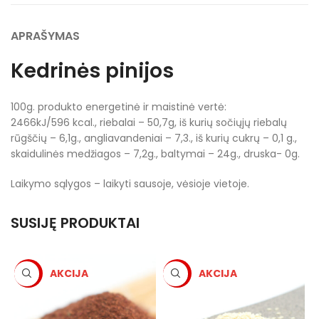
APRAŠYMAS
Kedrinės pinijos
100g. produkto energetinė ir maistinė vertė:
2466kJ/596 kcal., riebalai – 50,7g, iš kurių sočiųjų riebalų
rūgščių – 6,1g., angliavandeniai – 7,3., iš kurių cukrų – 0,1 g.,
skaidulinės medžiagos – 7,2g., baltymai – 24g., druska- 0g.
Laikymo sąlygos – laikyti sausoje, vėsioje vietoje.
SUSIJĘ PRODUKTAI
-5%
-5%