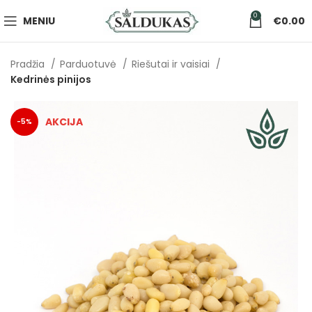
0
MENIU
€
0.00
Pradžia
Parduotuvė
Riešutai ir vaisiai
Kedrinės pinijos
-5%