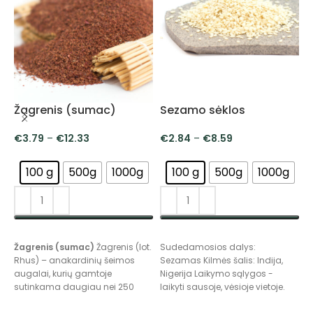
Žagrenis (sumac)
Sezamo sėklos
Ž
€
3.79
–
€
12.33
€
2.84
–
€
8.59
100 g
500g
1000g
100 g
500g
1000g
PASIRINKTI SAVYBES
PASIRINKTI SAVYBES
Žagrenis (sumac)
Žagrenis (lot.
Sudedamosios dalys:
Ž
Rhus) – anakardinių šeimos
Sezamas Kilmės šalis: Indija,
m
augalai, kurių gamtoje
Nigerija Laikymo sąlygos -
a
sutinkama daugiau nei 250
laikyti sausoje, vėsioje vietoje.
B
rūšių. Tai krūmai arba nedideli
B