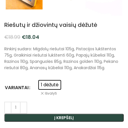
Riešutų ir džiovintų vaisių dėžutė
€
18.99
€
18.04
Rinkinį sudaro: Migdolų riešutai 105g, Pistacijos lukštentos
75g, Graikiniai riešutai lukštenti 60g, Papajų kūbeliai 110g,
Razinos 110g, Spanguolės 85g, Razinos golden 110g, Pekano
riešutai 80g, Ananasų kūbeliai 110g, Anakardžiai 115g.
1 dėžutė
VARIANTAI
Išvalyti
Į KREPŠELĮ