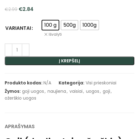
€
2.84
€
2.99
100 g
500g
1000g
VARIANTAI
Išvalyti
Į KREPŠELĮ
Produkto kodas:
N/A
Kategorija:
Visi prieskoniai
Žymos:
goji uogos
,
naujiena
,
vaisiai
,
uogos
,
goji
,
ožerškio uogos
APRAŠYMAS