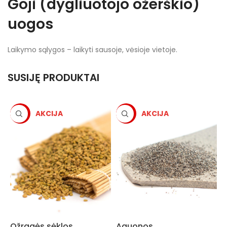
Goji (dygliuotojo ožerškio)
uogos
Laikymo sąlygos – laikyti sausoje, vėsioje vietoje.
SUSIJĘ PRODUKTAI
-5%
-5%
Ožragės sėklos
Aguonos
M