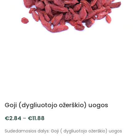
Goji (dygliuotojo ožerškio) uogos
€
2.84
–
€
11.88
Sudedamosios dalys: Goji ( dygliuotojo ožerškio) uogos