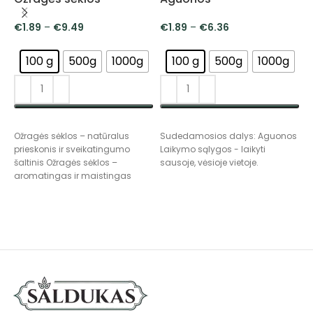
m
€
1.89
–
€
9.49
€
1.89
–
€
6.36
100 g
500g
1000g
100 g
500g
1000g
PASIRINKTI SAVYBES
PASIRINKTI SAVYBES
Ožragės sėklos – natūralus
Sudedamosios dalys: Aguonos
prieskonis ir sveikatingumo
Laikymo sąlygos - laikyti
S
šaltinis Ožragės sėklos –
sausoje, vėsioje vietoje.
K
aromatingas ir maistingas
S
prieskonis, plačiai naudojamas
p
kulinarijoje bei tradicinėje
B
P
s
v