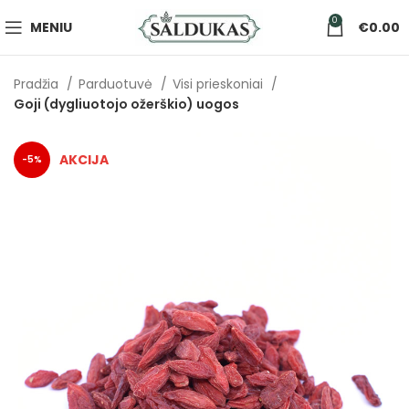
0
MENIU
€
0.00
Pradžia
Parduotuvė
Visi prieskoniai
Goji (dygliuotojo ožerškio) uogos
-5%