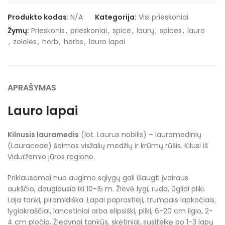
Produkto kodas:
N/A
Kategorija:
Visi prieskoniai
Žymų:
Prieskonis
,
prieskoniai
,
spice
,
laurų
,
spices
,
lauro
,
zolelės
,
herb
,
herbs
,
lauro lapai
APRAŠYMAS
Lauro lapai
Kilnusis lauramedis
(lot.
Laurus nobilis
) – lauramedinių
(
Lauraceae
) šeimos visžalių medžių ir krūmų rūšis. Kilusi iš
Viduržemio jūros regiono.
Priklausomai nuo augimo sąlygų gali išaugti įvairaus
aukščio, daugiausia iki 10-15 m. Žievė lygi, ruda, ūgliai pliki.
Laja tanki, piramidiška. Lapai paprastieji, trumpais lapkočiais,
lygiakraščiai, lancetiniai arba elipsiški, pliki, 6-20 cm ilgio, 2-
4 cm pločio. Žiedynai tankūs, skėtiniai, susitelkę po 1-3 lapų