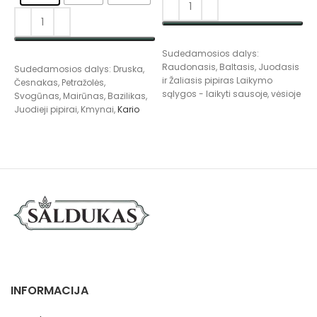
PASIRINKTI SAVYBES
Sudedamosios dalys:
S
PASIRINKTI SAVYBES
Raudonasis, Baltasis, Juodasis
L
Sudedamosios dalys: Druska,
ir Žaliasis pipiras Laikymo
s
Česnakas, Petražolės,
sąlygos - laikyti sausoje, vėsioje
Svogūnas, Mairūnas, Bazilikas,
vietoje.
Juodieji pipirai, Kmynai,
Kario
mišinys.
, Ciberžolės, Dašiai,
Aitriosios paprikos, Garstyčios,
Muskatas. Laikymo sąlygos -
laikyti sausoje, vėsioje vietoje.
INFORMACIJA