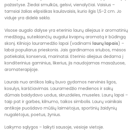
pažastyse. Žiedai smulkūs, gelsvi, vienalyčiai. Vaisius –
tamsiai žalias elipsiškas kaulavaisis, kurio ilgis 1,5-2 cm. Jo
viduje yra didelė sėkla.
Visose augalo dalyse yra eterinio laurų aliejaus ir aromatinių
medžiagų, suteikiančių augalui kvapnų aromatą ir būdingą
skonį. Kilniojo lauramedžio lapai (vadinami
laurų lapais
) –
labai populiarus prieskonis. Jais gardinamos sriubos, mėsos
patiekalai, konservai, marinatai. Eterinio aliejaus dedama į
konditerinius gaminius, likerius, jis naudojamas masažuose,
aromaterapijoje.
Laurais nuo antikos laikų buvo gydomos nervinės ligos,
kosulys, karščiavimas. Lauramedžio medienos ir sakų
dūmais baidydavo uodus, skruzdėles, museles. Laurų lapai –
taip pat ir garbės, kilnumo, taikos simbolis. Laurų vainikais
antikoje puošdavo mūšių laimėtojus, sportinių žaidynių
nugalėtojus, poetus, žynius.
Laikymo sąlygos – laikyti sausoje, vėsioje vietoje.