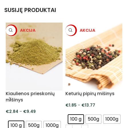
SUSIJĘ PRODUKTAI
-5%
-5%
Kiaulienos prieskonių
Keturių pipirų mišinys
mišinys
€
1.85
–
€
13.77
€
2.84
–
€
9.49
100 g
500g
1000g
100 g
500g
1000g