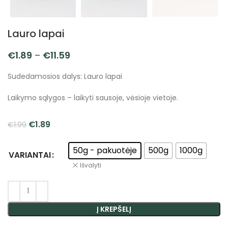
Lauro lapai
€
1.89
–
€
11.59
Sudedamosios dalys: Lauro lapai
Laikymo sąlygos – laikyti sausoje, vėsioje vietoje.
€
1.89
€
1.99
50g - pakuotėje
500g
1000g
VARIANTAI
Išvalyti
Į KREPŠELĮ