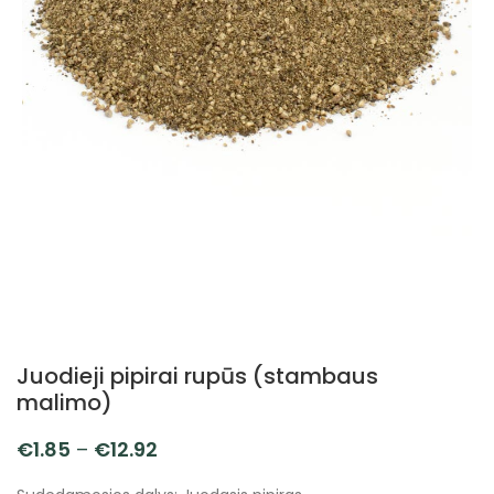
Juodieji pipirai rupūs (stambaus
malimo)
€
1.85
–
€
12.92