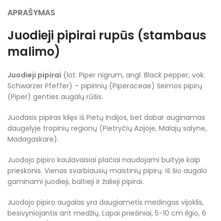
APRAŠYMAS
Juodieji pipirai rupūs (stambaus
malimo)
Juodieji pipirai
(lot.
Piper nigrum
, angl.
Black pepper
, vok.
Schwarzer Pfeffer
) – pipirinių (
Piperaceae
) šeimos pipirų
(
Piper
) genties augalų rūšis.
Juodasis pipiras kilęs iš Pietų Indijos, bet dabar auginamas
daugelyje tropinių regionų (Pietryčių Azijoje, Malajų salyne,
Madagaskare).
Juodojo pipiro kaulavaisiai plačiai naudojami buityje kaip
prieskonis. Vienas svarbiausių maistinių pipirų. Iš šio augalo
gaminami juodieji, baltieji ir žalieji pipirai.
Juodojo pipiro augalas yra daugiametis medingas vijoklis,
besivyniojantis ant medžių. Lapai priešiniai, 5-10 cm ilgio, 6