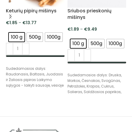
Keturių pipirų mišinys
Sriubos prieskonių
V
mišinys
m
€
1.85
–
€
13.77
€
1.89
–
€
9.49
100 g
500g
1000g
100 g
500g
1000g
PASIRINKTI SAVYBES
Sudedamosios dalys:
PASIRINKTI SAVYBES
Raudonasis, Baltasis, Juodasis
Sudedamosios dalys: Druska,
S
ir Žaliasis pipiras Laikymo
Morkos, Česnakas, Svogūnas,
S
sąlygos - laikyti sausoje, vėsioje
Petražolės, Krapas, Cukrus,
p
vietoje.
Salieras, Saldžiosios paprikos,
k
Kalendra, Juodieji pipirai.
p
Laikymo sąlygos - laikyti
L
sausoje, vėsioje vietoje.
s