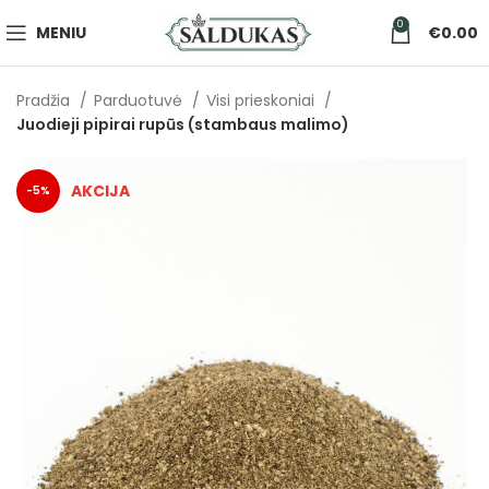
0
MENIU
€
0.00
Pradžia
Parduotuvė
Visi prieskoniai
Juodieji pipirai rupūs (stambaus malimo)
-5%