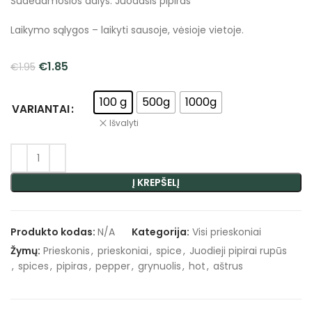
Sudedamosios dalys: Juodasis pipiras
Laikymo sąlygos – laikyti sausoje, vėsioje vietoje.
€
1.85
€
1.95
100 g
500g
1000g
VARIANTAI
Išvalyti
Į KREPŠELĮ
Produkto kodas:
N/A
Kategorija:
Visi prieskoniai
Žymų:
Prieskonis
,
prieskoniai
,
spice
,
Juodieji pipirai rupūs
,
spices
,
pipiras
,
pepper
,
grynuolis
,
hot
,
aštrus