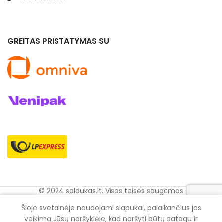
GREITAS PRISTATYMAS SU
© 2024 saldukas.lt. Visos teisės saugomos
0
Šioje svetainėje naudojami slapukai, palaikančius jos
rduotuvė
Krepšelis
Mano Paskyra
veikimą Jūsų naršyklėje, kad naršyti būtų patogu ir