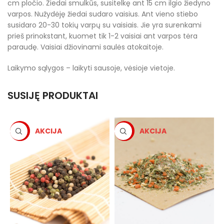
cm pločio. Žiedai smulkūs, susitelkę ant 15 cm ilgio žiedyno
varpos. Nužydėję žiedai sudaro vaisius. Ant vieno stiebo
susidaro 20-30 tokių varpų su vaisiais. Jie yra surenkami
prieš prinokstant, kuomet tik 1-2 vaisiai ant varpos tėra
paraudę. Vaisiai džiovinami saulės atokaitoje.
Laikymo sąlygos – laikyti sausoje, vėsioje vietoje.
SUSIJĘ PRODUKTAI
-5%
-5%