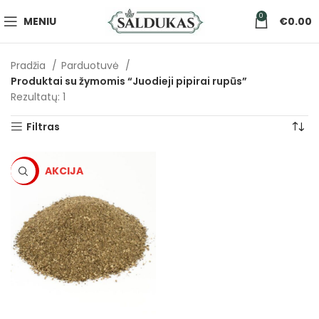
0
MENIU
€
0.00
Pradžia
Parduotuvė
Produktai su žymomis “Juodieji pipirai rupūs”
Rezultatų: 1
Filtras
-5%