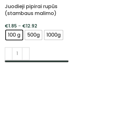
Juodieji pipirai rupūs
(stambaus malimo)
€
1.85
–
€
12.92
100 g
500g
1000g
PASIRINKTI SAVYBES