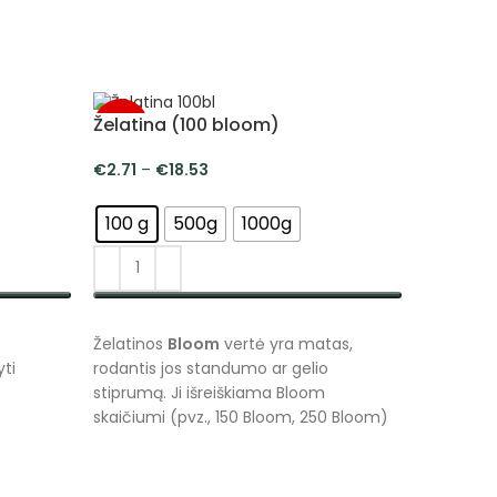
Želatina (100 bloom)
-5%
-5%
€
2.71
–
€
18.53
100 g
500g
1000g
PASIRINKTI SAVYBES
Želatinos
Bloom
vertė yra matas,
yti
rodantis jos standumo ar gelio
stiprumą. Ji išreiškiama Bloom
skaičiumi (pvz., 150 Bloom, 250 Bloom)
ir nustatoma atliekant specifinį testą,
kurio metu matuojamas jėgos kiekis
Agaras 
(gramais), reikalingas tam tikru būdu