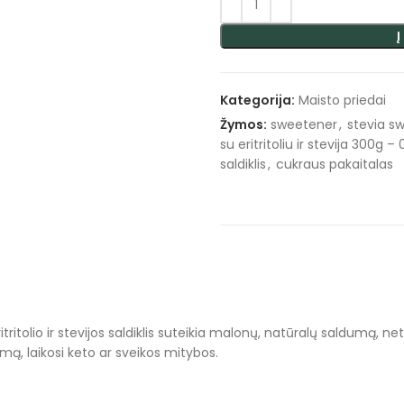
Į
Kategorija:
Maisto priedai
Žymos:
sweetener
,
stevia s
su eritritoliu ir stevija 300g – 
saldiklis
,
cukraus pakaitalas
olio ir stevijos saldiklis suteikia malonų, natūralų saldumą, neturi
imą, laikosi keto ar sveikos mitybos.