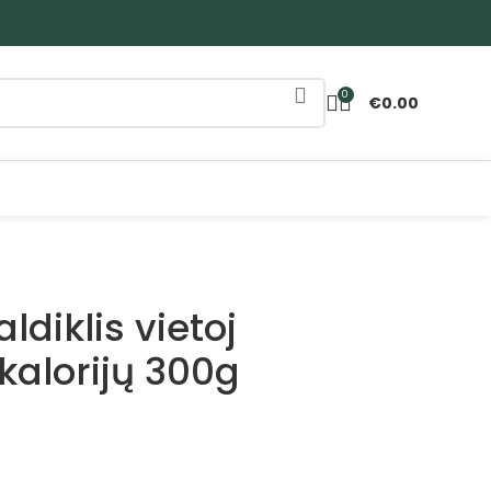
0
€
0.00
ldiklis vietoj
kalorijų 300g