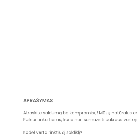
APRAŠYMAS
Atraskite saldumą be kompromisų! Mūsų natūralus eritrit
Puikiai tinka tiems, kurie nori sumažinti cukraus vartoj
Kodėl verta rinktis šį saldiklį?