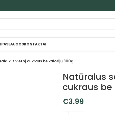
S
PASLAUGOS
KONTAKTAI
aldiklis vietoj cukraus be kalorijų 300g
Natūralus sa
cukraus be 
€
3.99