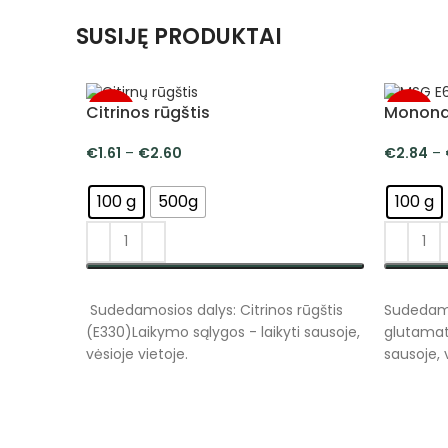
SUSIJĘ PRODUKTAI
Citrinos rūgštis
Mononat
-5%
-5%
€
1.61
–
€
2.60
€
2.84
–
100 g
500g
100 g
PASIRINKTI SAVYBES
PASIRI
Sudedamosios dalys: Citrinos rūgštis
Sudedam
(E330)Laikymo sąlygos - laikyti sausoje,
glutamate
vėsioje vietoje.
sausoje, 