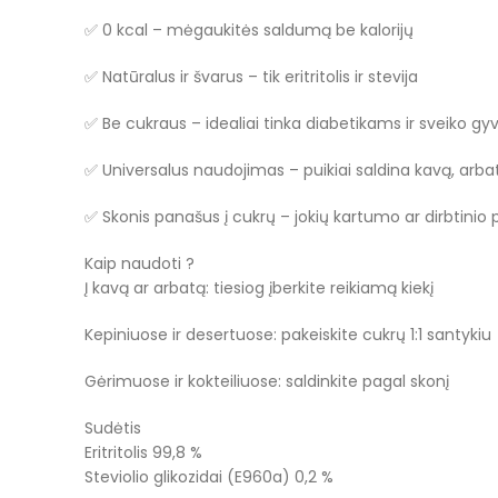
✅ 0 kcal – mėgaukitės saldumą be kalorijų
✅ Natūralus ir švarus – tik eritritolis ir stevija
✅ Be cukraus – idealiai tinka diabetikams ir sveiko 
✅ Universalus naudojimas – puikiai saldina kavą, arbatą
✅ Skonis panašus į cukrų – jokių kartumo ar dirbtinio
Kaip naudoti ?
Į kavą ar arbatą: tiesiog įberkite reikiamą kiekį
Kepiniuose ir desertuose: pakeiskite cukrų 1:1 santykiu
Gėrimuose ir kokteiliuose: saldinkite pagal skonį
Sudėtis
Eritritolis 99,8 %
Steviolio glikozidai (E960a) 0,2 %