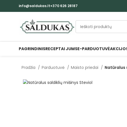
info@saldukas.lt
+370 626 28187
PAGRINDINIS
RECEPTAI JUMS
E-PARDUOTUVĖ
AKCIJO
Pradžia
Parduotuvė
Maisto priedai
Natūralus s