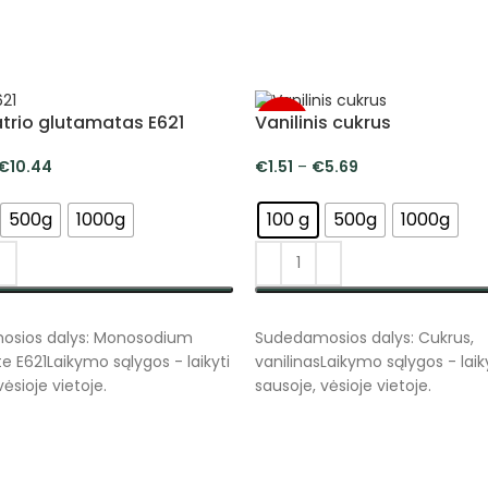
rio glutamatas E621
Vanilinis cukrus
-5%
€
10.44
€
1.51
–
€
5.69
500g
1000g
100 g
500g
1000g
NKTI SAVYBES
PASIRINKTI SAVYBES
osios dalys: Monosodium
Sudedamosios dalys: Cukrus,
 E621Laikymo sąlygos - laikyti
vanilinasLaikymo sąlygos - laik
vėsioje vietoje.
sausoje, vėsioje vietoje.