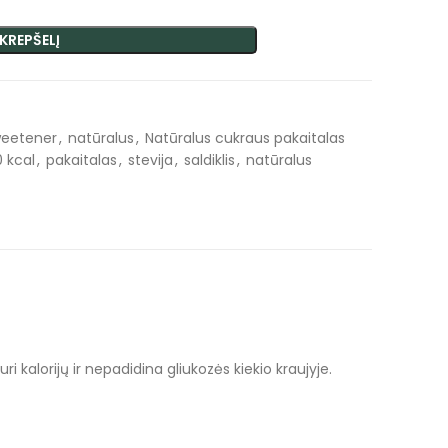
 KREPŠELĮ
weetener
,
natūralus
,
Natūralus cukraus pakaitalas
0 kcal
,
pakaitalas
,
stevija
,
saldiklis
,
natūralus
 kalorijų ir nepadidina gliukozės kiekio kraujyje.