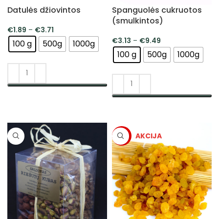
Datulės džiovintos
Spanguolės cukruotos
(smulkintos)
€
1.89
–
€
3.71
€
3.13
–
€
9.49
100 g
500g
1000g
100 g
500g
1000g
PASIRINKTI SAVYBES
PASIRINKTI SAVYBES
-5%