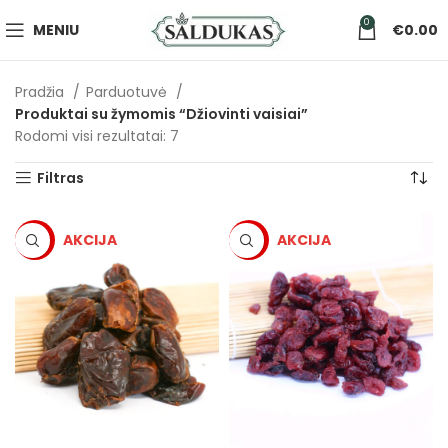
0
MENIU
€
0.00
Pradžia
Parduotuvė
Produktai su žymomis “Džiovinti vaisiai”
Rodomi visi rezultatai: 7
Filtras
-5%
-5%