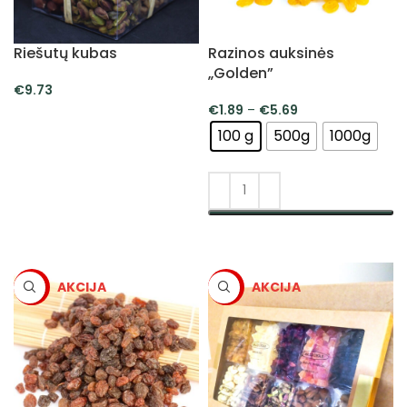
Riešutų kubas
Razinos auksinės
„Golden”
€
9.73
€
1.89
–
€
5.69
Į KREPŠELĮ
100 g
500g
1000g
PASIRINKTI SAVYBES
-5%
-5%