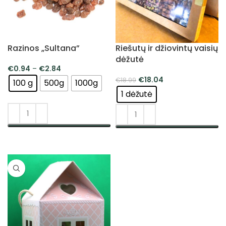
Razinos „Sultana”
Riešutų ir džiovintų vaisių
dėžutė
€
0.94
–
€
2.84
€
18.04
€
18.99
100 g
500g
1000g
1 dėžutė
PASIRINKTI SAVYBES
PASIRINKTI SAVYBES