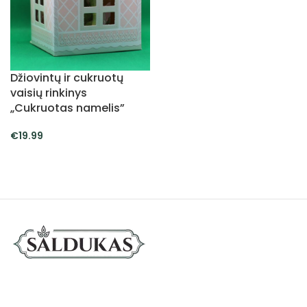
Džiovintų ir cukruotų
vaisių rinkinys
„Cukruotas namelis”
€
19.99
Į KREPŠELĮ