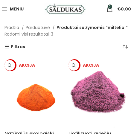
0
MENIU
€
0.00
Pradžia
Parduotuvė
Produktai su žymomis “milteliai”
Rodomi visi rezultatai: 3
Filtras
-5%
-5%
Natūralūs ekologiški
Liofilizuoti aviečių