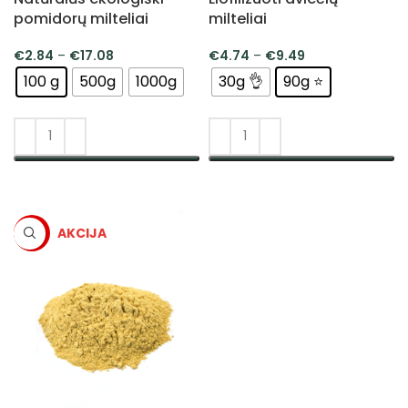
pomidorų milteliai
milteliai
€
2.84
–
€
17.08
€
4.74
–
€
9.49
100 g
500g
1000g
30g 👌
90g ⭐
PASIRINKTI SAVYBES
PASIRINKTI SAVYBES
-5%