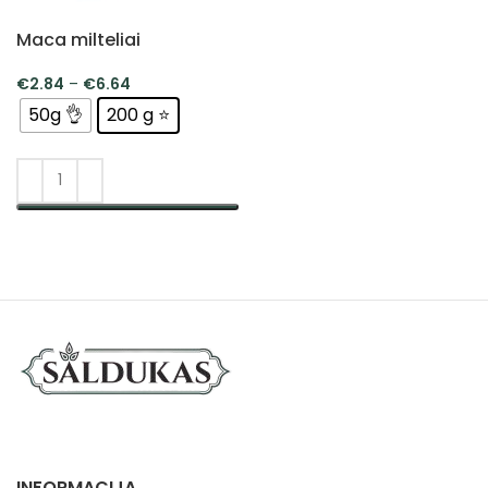
Maca milteliai
€
2.84
–
€
6.64
50g 👌
200 g ⭐
PASIRINKTI SAVYBES
INFORMACIJA