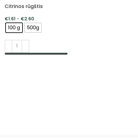
Citrinos rūgštis
€
1.61
–
€
2.60
100 g
500g
PASIRINKTI SAVYBES