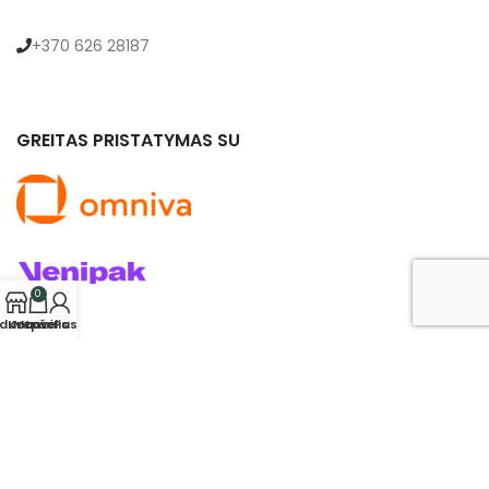
+370 626 28187
GREITAS PRISTATYMAS SU
0
rduotuvė
Krepšelis
Mano Paskyra
© 2024 saldukas.lt. Visos teisės saugomos