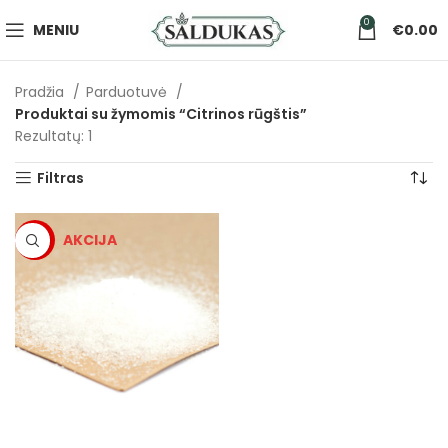
0
MENIU
€
0.00
Pradžia
Parduotuvė
Produktai su žymomis “Citrinos rūgštis”
Rezultatų: 1
Filtras
-5%