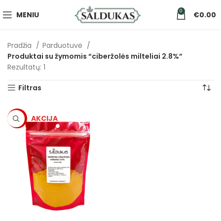
0
MENIU
€
0.00
Pradžia
Parduotuvė
Produktai su žymomis “ciberžolės milteliai 2.8%”
Rezultatų: 1
Filtras
-5%