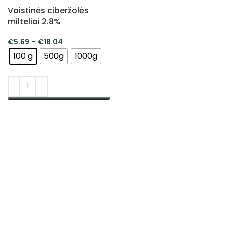
Vaistinės ciberžolės
milteliai 2.8%
€
5.69
–
€
18.04
100 g
500g
1000g
PASIRINKTI SAVYBES