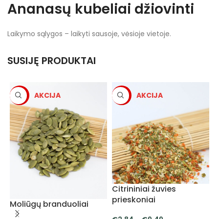
Ananasų kubeliai džiovinti
Laikymo sąlygos – laikyti sausoje, vėsioje vietoje.
SUSIJĘ PRODUKTAI
-5%
-5%
Citrininiai žuvies
prieskoniai
Moliūgų branduoliai
V