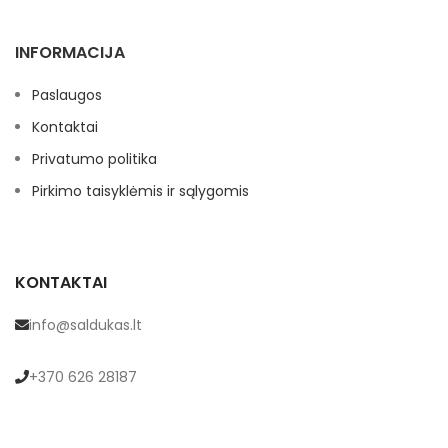
n
s
s
INFORMACIJA
v
Paslaugos
Kontaktai
Privatumo politika
Pirkimo taisyklėmis ir sąlygomis
KONTAKTAI
info@saldukas.lt
+370 626 28187