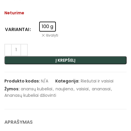
Neturime
100 g
VARIANTAI
Išvalyti
Į KREPŠELĮ
Produkto kodas:
N/A
Kategorija:
Riešutai ir vaisiai
Žymos:
anansų kubeliai
,
naujiena
,
vaisiai
,
ananasai
,
Ananasų kubeliai džiovinti
APRAŠYMAS