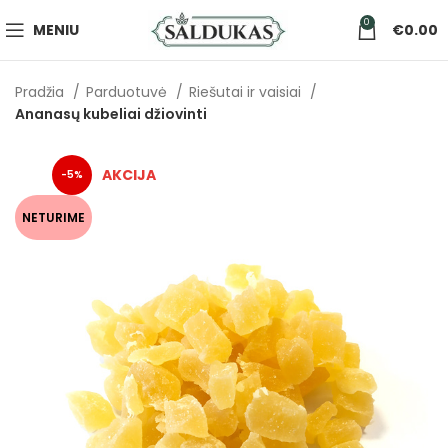
0
MENIU
€
0.00
Pradžia
Parduotuvė
Riešutai ir vaisiai
Ananasų kubeliai džiovinti
-5%
NETURIME