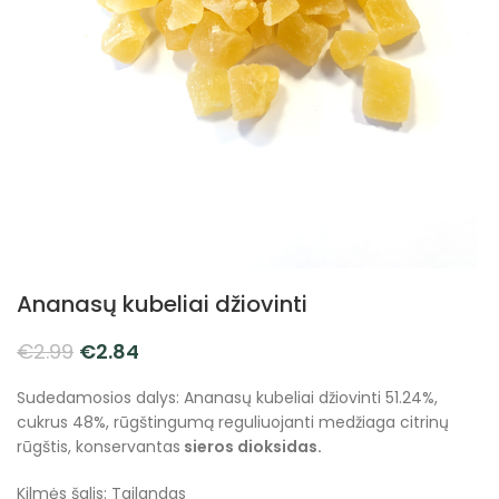
Ananasų kubeliai džiovinti
€
2.99
€
2.84
Sudedamosios dalys: Ananasų kubeliai džiovinti 51.24%,
cukrus 48%, rūgštingumą reguliuojanti medžiaga citrinų
rūgštis, konservantas
sieros dioksidas.
Kilmės šalis: Tailandas