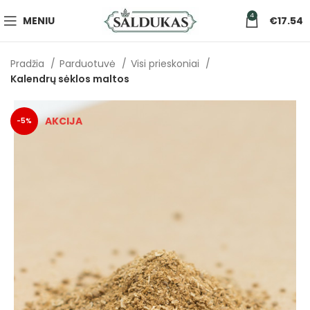
4
MENIU
€
17.54
Pradžia
Parduotuvė
Visi prieskoniai
Kalendrų sėklos maltos
-5%