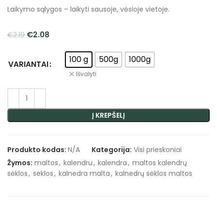
Laikymo sąlygos – laikyti sausoje, vėsioje vietoje.
€
2.08
€
2.19
100 g
500g
1000g
VARIANTAI
Išvalyti
Į KREPŠELĮ
Produkto kodas:
N/A
Kategorija:
Visi prieskoniai
Žymos:
maltos
,
kalendru
,
kalendra
,
maltos kalendrų
sėklos
,
seklos
,
kalnedra malta
,
kalnedrų sėklos maltos