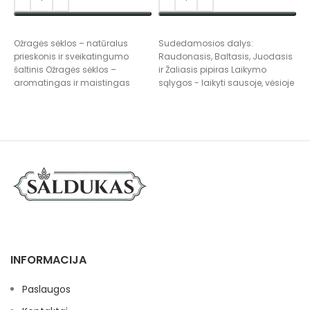
PASIRINKTI SAVYBES
PASIRINKTI SAVYBES
S
Ožragės sėklos – natūralus
Sudedamosios dalys:
L
prieskonis ir sveikatingumo
Raudonasis, Baltasis, Juodasis
s
šaltinis Ožragės sėklos –
ir Žaliasis pipiras Laikymo
aromatingas ir maistingas
sąlygos - laikyti sausoje, vėsioje
prieskonis, plačiai naudojamas
vietoje.
kulinarijoje bei tradicinėje
INFORMACIJA
Paslaugos