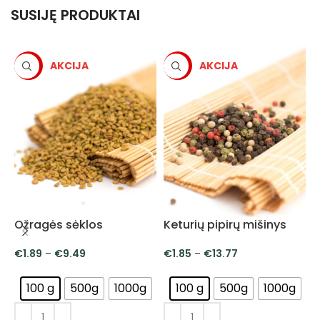
SUSIJĘ PRODUKTAI
-5%
-5%
V
Ožragės sėklos
Keturių pipirų mišinys
€
1.89
–
€
9.49
€
1.85
–
€
13.77
100 g
500g
1000g
100 g
500g
1000g