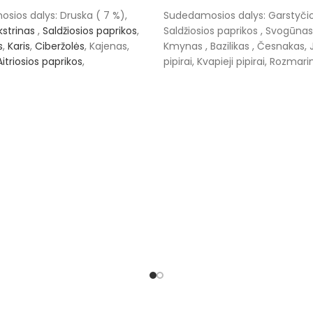
NKTI SAVYBES
PASIRINKTI SAVYBES
sios dalys: Druska ( 7 %),
Sudedamosios dalys: Garstyčio
kstrinas
,
Saldžiosios paprikos
,
Saldžiosios paprikos , Svogūnas
s
,
Karis
,
Ciberžolės
, Kajenas,
Kmynas , Bazilikas , Česnakas, 
Aitriosios paprikos
,
pipirai, Kvapieji pipirai, Rozmari
kymo sąlygos - laikyti sausoje,
Kadagio uogos.Laikymo sąlygos 
etoje.
sausoje, vėsioje vietoje.