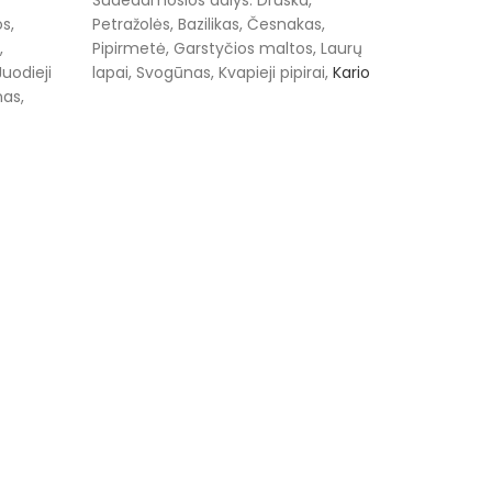
s,
Petražolės, Bazilikas, Česnakas,
,
Pipirmetė, Garstyčios maltos, Laurų
Juodieji
lapai, Svogūnas, Kvapieji pipirai,
Kario
nas,
mišinys
, Ciberžolės, Malto
- laikyti
dekstrinas.Laikymo sąlygos - laikyti
Žali pipi
sausoje, vėsioje vietoje.
€
3.09
–
100 g
PASIRIN
Sudedamos
pipirasLa
vėsioje vi