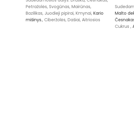
PASIRI
Petražolės, Svogūnas, Mairūnas,
Sudedamo
Bazilikas, Juodieji pipirai, Kmynai,
Kario
Malto de
mišinys.
, Ciberžolės, Dašiai, Aitriosios
Česnaka
paprikos, Garstyčios, Muskatas.Laikymo
Cukrus ,
sąlygos - laikyti sausoje, vėsioje vietoje.
Krapai
Lai
vėsioje vi