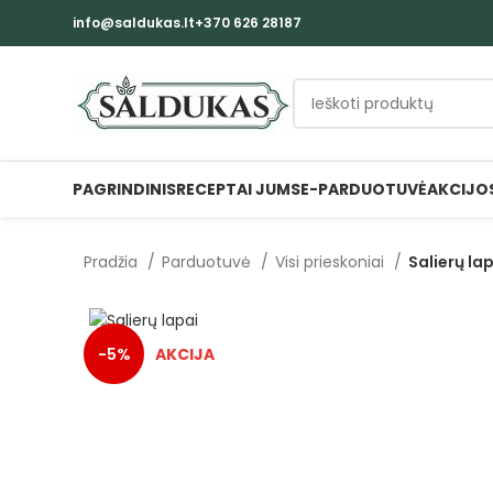
info@saldukas.lt
+370 626 28187
PAGRINDINIS
RECEPTAI JUMS
E-PARDUOTUVĖ
AKCIJO
Pradžia
Parduotuvė
Visi prieskoniai
Salierų la
-5%