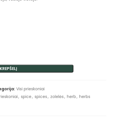
 KREPŠELĮ
egorija:
Visi prieskoniai
rieskoniai
,
spice
,
spices
,
zolelės
,
herb
,
herbs