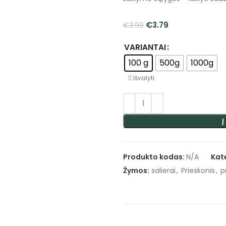
€
3.79
€
3.99
VARIANTAI
100 g
500g
1000g
Išvalyti
Į
Produkto kodas:
N/A
Kat
Žymos:
salierai
,
Prieskonis
,
p