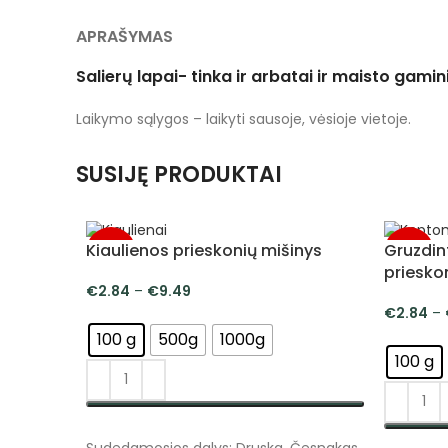
APRAŠYMAS
Salierų lapai- tinka ir arbatai ir maisto gam
Laikymo sąlygos – laikyti sausoje, vėsioje vietoje.
SUSIJĘ PRODUKTAI
Kiaulienos prieskonių mišinys
Gruzdi
-5%
-5%
priesko
€
2.84
–
€
9.49
€
2.84
–
100 g
500g
1000g
100 g
PASIRINKTI SAVYBES
Sudedamosios dalys: Druska, Česnakas,