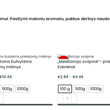
inimui. Pasižymi maloniu aromatu, pukkus derinys naudo
ntoms bulvytėms
„Medžiotojo svajonė”- pri
-5%
nių mišinys
žvėrienai
€
10.44
€
2.84
–
€
9.49
500g
1000g
100 g
500g
1000g