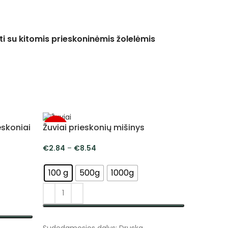
ti su kitomis prieskoninėmis žolelėmis
eskoniai
Žuviai prieskonių mišinys
-5%
-5%
€
2.84
–
€
8.54
100 g
500g
1000g
PASIRINKTI SAVYBES
Sudedamosios dalys: Druska,