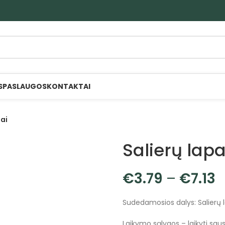
S
PASLAUGOS
KONTAKTAI
pai
Salierų lapa
€
3.79
–
€
7.13
Sudedamosios dalys: Salierų 
Laikymo sąlygos – laikyti sauso