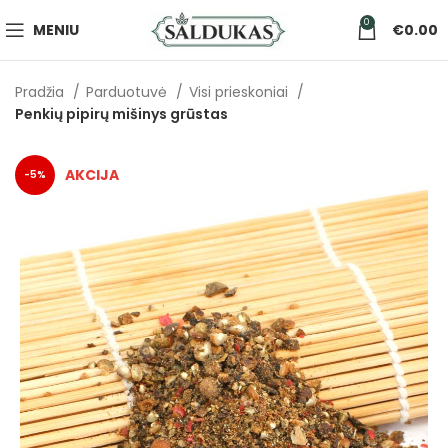
0
MENIU
€
0.00
Pradžia
Parduotuvė
Visi prieskoniai
Penkių pipirų mišinys grūstas
-5%