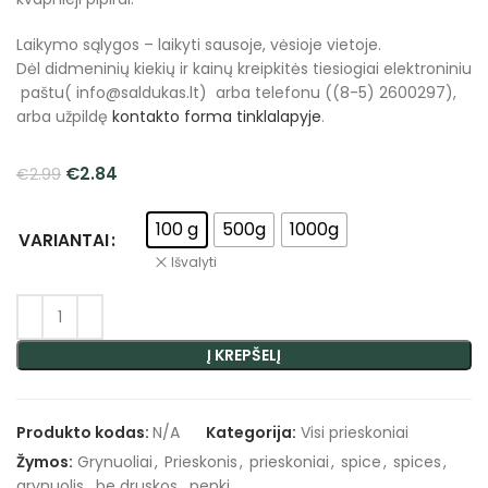
Laikymo sąlygos – laikyti sausoje, vėsioje vietoje.
Dėl didmeninių kiekių ir kainų kreipkitės tiesiogiai elektroniniu
paštu( info@saldukas.lt) arba telefonu ((8-5) 2600297),
arba užpildę
kontakto forma tinklalapyje
.
€
2.84
€
2.99
100 g
500g
1000g
VARIANTAI
Išvalyti
Į KREPŠELĮ
Produkto kodas:
N/A
Kategorija:
Visi prieskoniai
Žymos:
Grynuoliai
,
Prieskonis
,
prieskoniai
,
spice
,
spices
,
grynuolis
,
be druskos
,
penki