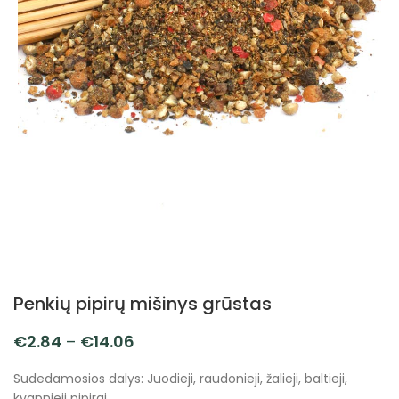
Penkių pipirų mišinys grūstas
€
2.84
–
€
14.06
Sudedamosios dalys: Juodieji, raudonieji, žalieji, baltieji,
kvapnieji pipirai.