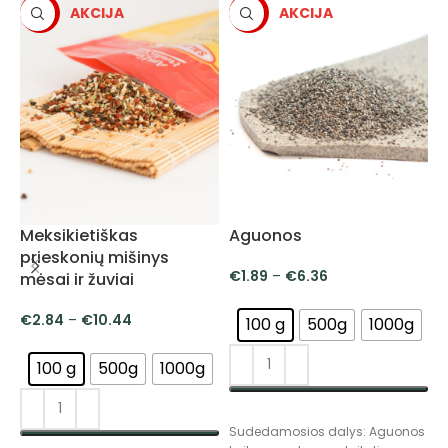
-5%
-5%
Meksikietiškas
Aguonos
„
prieskonių mišinys
p
€
1.89
–
€
6.36
mėsai ir žuviai
€
2.84
–
€
10.44
100 g
500g
1000g
100 g
500g
1000g
PASIRINKTI SAVYBES
Sudedamosios dalys: Aguonos