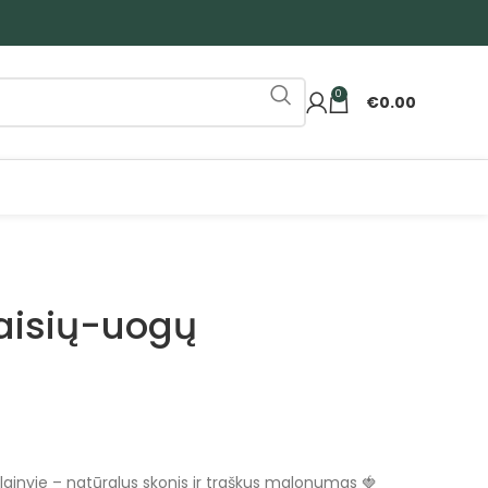
0
€
0.00
 vaisių-uogų
iklainyje – natūralus skonis ir traškus malonumas 🍓