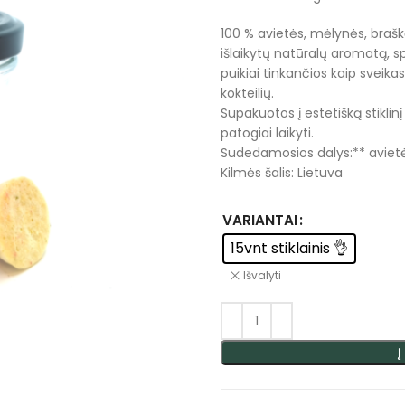
100 % avietės, mėlynės, braškė
išlaikytų natūralų aromatą, sp
puikiai tinkančios kaip sveikas
kokteilių.
Supakuotos į estetišką stiklinį
patogiai laikyti.
Sudedamosios dalys:** aviet
Kilmės šalis: Lietuva
VARIANTAI
15vnt stiklainis 👌
Išvalyti
Į