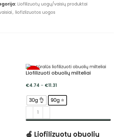
egorija:
Liofilizuotų uogų/vaisių produktai
 vaisiai
,
liofizlizuotos uogos
Liofilizuoti obuolių milteliai
-5%
-5%
€
4.74
–
€
11.31
30g 👌
90g ⭐
PASIRINKTI SAVYBES
🍎 Liofilizuotų obuolių