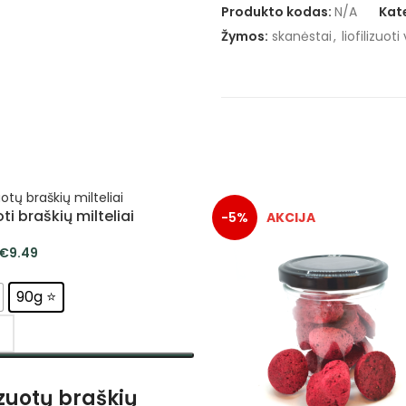
Produkto kodas:
N/A
Kat
Žymos:
skanėstai
,
liofilizuoti
oti braškių milteliai
-5%
€
9.49
90g ⭐
NKTI SAVYBES
lizuotų braškių