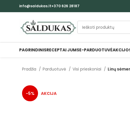
info@saldukas.lt
+370 626 28187
PAGRINDINIS
RECEPTAI JUMS
E-PARDUOTUVĖ
AKCIJO
Pradžia
Parduotuvė
Visi prieskoniai
Linų sėme
-5%