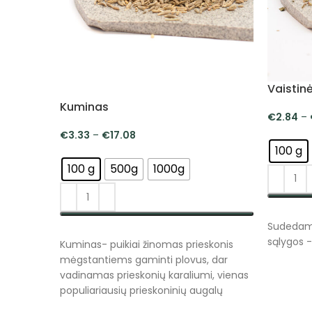
Vaistin
Kuminas
€
2.84
–
€
3.33
–
€
17.08
100 g
100 g
500g
1000g
PASIRI
Sudedamo
PASIRINKTI SAVYBES
sąlygos - 
Kuminas- puikiai žinomas prieskonis
mėgstantiems gaminti plovus, dar
vadinamas prieskonių karaliumi, vienas
populiariausių prieskoninių augalų
pasaulyje. Išvaizda primena kmynus,