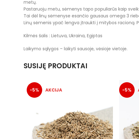
metų.
Pastaruoju metu, sėmenys tapo populiarūs kaip sveik
Tai dėl linų sėmenyse esančio gausaus omega 3 riebalų 
Linų sėmenis ypač lengva įtraukti į mitybos racioną. 
Kilmės šalis : Lietuva, Ukraina, Egiptas
Laikymo sąlygos – laikyti sausoje, vėsioje vietoje.
SUSIJĘ PRODUKTAI
-5%
-5%