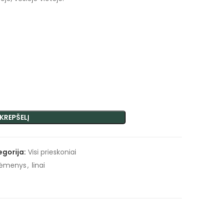
 KREPŠELĮ
egorija:
Visi prieskoniai
ėmenys
,
linai