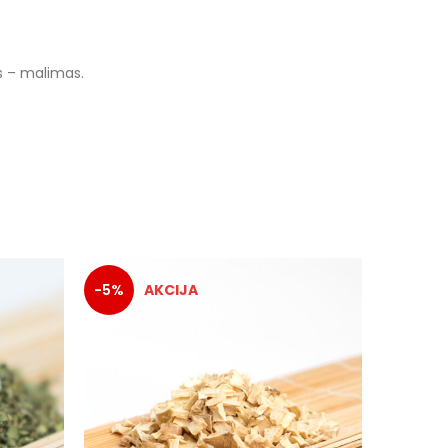
s – malimas.
-5%
-5%