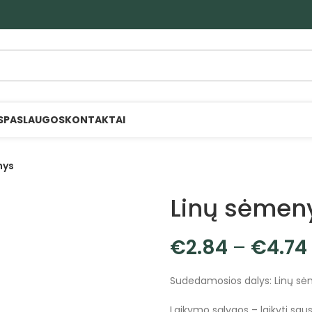
S
PASLAUGOS
KONTAKTAI
nys
Linų sėmen
€
2.84
–
€
4.74
Sudedamosios dalys: Linų s
Laikymo sąlygos – laikyti sauso