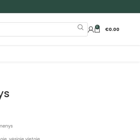
0
€
0.00
ys
ėmenys
je, vėsioje vietoje.