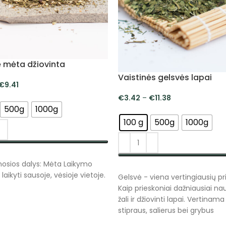
ė mėta džiovinta
Vaistinės gelsvės lapai
€
9.41
€
3.42
–
€
11.38
500g
1000g
100 g
500g
1000g
NKTI SAVYBES
sios dalys: Mėta Laikymo
PASIRINKTI SAVYBES
laikyti sausoje, vėsioje vietoje.
Gelsvė - viena vertingiausių pr
Kaip prieskoniai dažniausiai n
žali ir džiovinti lapai. Vertinama
stipraus, salierus bei grybus
primenančio kvapo, kuriuo pas