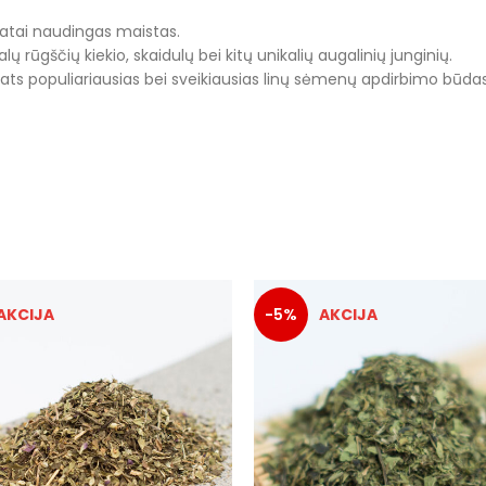
atai naudingas maistas.
rūgščių kiekio, skaidulų bei kitų unikalių augalinių junginių.
Pats populiariausias bei sveikiausias linų sėmenų apdirbimo būda
-5%