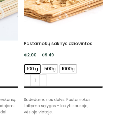
Pastarnokų šaknys džiovintos
Žali pipi
€
2.00
–
€
9.49
€
3.09
–
100 g
500g
1000g
100 g
PASIRINKTI SAVYBES
PASIRIN
ieskonių.
Sudedamosios dalys: Pastarnokas
Sudedamos
audojami
Laikymo sąlygos - laikyti sausoje,
Laikymo s
 dėl
vėsioje vietoje.
vėsioje vi
ižymi ne