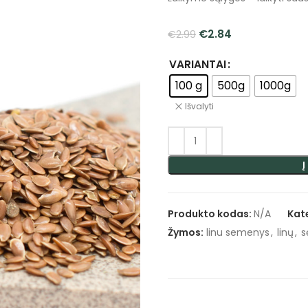
€
2.84
€
2.99
VARIANTAI
100 g
500g
1000g
Išvalyti
Į
Produkto kodas:
N/A
Kat
Žymos:
linu semenys
,
linų
,
s