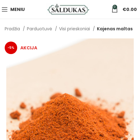
0
MENIU
€
0.00
Pradžia
Parduotuvė
Visi prieskoniai
Kajenas maltas
-5%