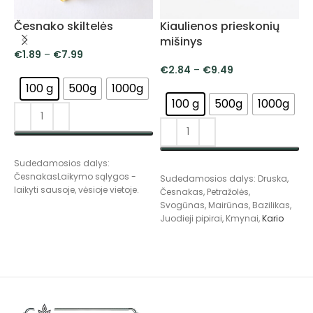
Česnako skiltelės
Kiaulienos prieskonių
mišinys
€
1.89
–
€
7.99
€
2.84
–
€
9.49
100 g
500g
1000g
100 g
500g
1000g
PASIRINKTI SAVYBES
Sudedamosios dalys:
S
PASIRINKTI SAVYBES
ČesnakasLaikymo sąlygos -
A
Sudedamosios dalys: Druska,
laikyti sausoje, vėsioje vietoje.
l
Česnakas, Petražolės,
Svogūnas, Mairūnas, Bazilikas,
Juodieji pipirai, Kmynai,
Kario
mišinys.
, Ciberžolės, Dašiai,
Aitriosios paprikos, Garstyčios,
Muskatas.Laikymo sąlygos -
laikyti sausoje, vėsioje vietoje.