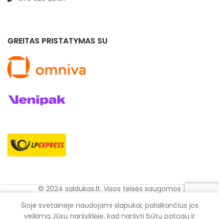
GREITAS PRISTATYMAS SU
© 2024 saldukas.lt. Visos teisės saugomos
0
Šioje svetainėje naudojami slapukai, palaikančius jos
rduotuvė
Krepšelis
Mano Paskyra
veikimą Jūsų naršyklėje, kad naršyti būtų patogu ir