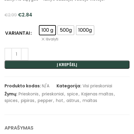
€
2.84
€
2.99
100 g
500g
1000g
VARIANTAI
Išvalyti
Į KREPŠELĮ
Produkto kodas:
N/A
Kategorija:
Visi prieskoniai
Žymų:
Prieskonis
,
prieskoniai
,
spice
,
Kajenas maltas
,
spices
,
pipiras
,
pepper
,
hot
,
aštrus
,
maltas
APRAŠYMAS