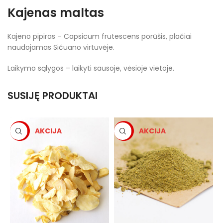
Kajenas maltas
Kajeno pipiras –
Capsicum frutescens
porūšis, plačiai
naudojamas Sičuano virtuvėje.
Laikymo sąlygos – laikyti sausoje, vėsioje vietoje.
SUSIJĘ PRODUKTAI
-5%
-5%