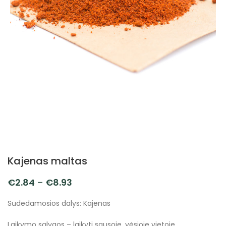
Kajenas maltas
€
2.84
–
€
8.93
Sudedamosios dalys: Kajenas
Laikymo sąlygos – laikyti sausoje, vėsioje vietoje.