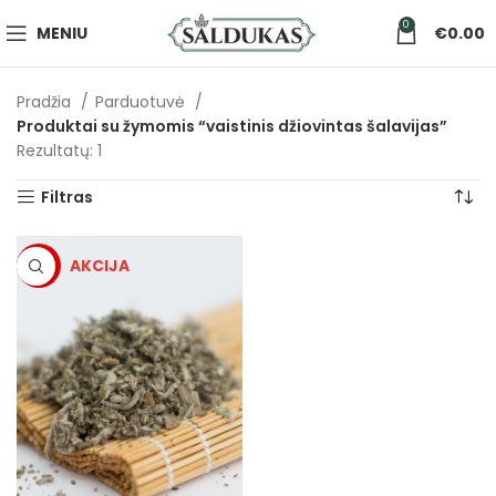
0
MENIU
€
0.00
Pradžia
Parduotuvė
Produktai su žymomis “vaistinis džiovintas šalavijas”
Rezultatų: 1
Filtras
-5%