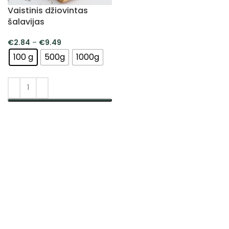
Vaistinis džiovintas
šalavijas
€
2.84
–
€
9.49
100 g
500g
1000g
PASIRINKTI SAVYBES