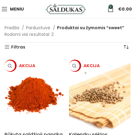
0
MENIU
€
0.00
Pradžia
Parduotuvė
Produktai su žymomis “sweet”
Rodomi visi rezultatai: 2
Filtras
-5%
-5%
Rūkyta saldžioji paprika
Kalendrų sėklos