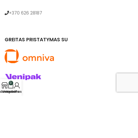
+370 626 28187
GREITAS PRISTATYMAS SU
0
rduotuvė
Krepšelis
Mano Paskyra
© 2024 saldukas.lt. Visos teisės saugomos