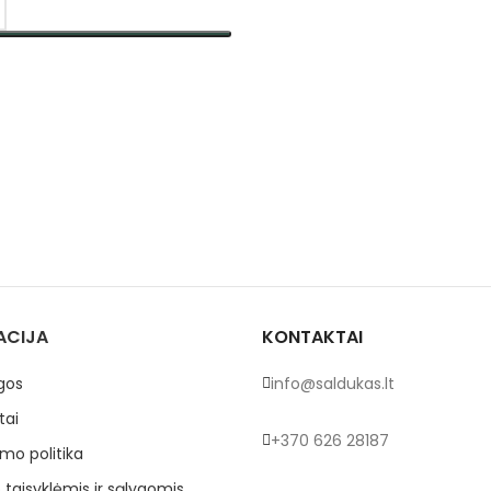
TI SAVYBES
ACIJA
KONTAKTAI
gos
info@saldukas.lt
tai
+370 626 28187
mo politika
 taisyklėmis ir sąlygomis