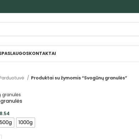
S
PASLAUGOS
KONTAKTAI
Parduotuvė
Produktai su žymomis “Svogūnų granulės”
granulės
8.54
500g
1000g