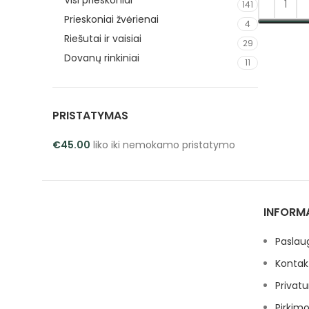
Visi prieskoniai
141
Prieskoniai žvėrienai
4
PASIRINK
Riešutai ir vaisiai
29
Dovanų rinkiniai
11
PRISTATYMAS
€
45.00
liko iki nemokamo pristatymo
INFORM
Paslau
Kontak
Privatu
Pirkimo