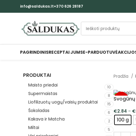
info@saldukas.lt
+370 626 28187
PAGRINDINIS
RECEPTAI JUMS
E-PARDUOTUVĖ
AKCIJO
PRODUKTAI
Pradžia
Maisto priedai
10
Supermaistas
8
Svogūnų 
-5%
Liofilizuotų uogų/vaisių produktai
15
Šokoladas
€
2.84
–
€
6
Kakava ir Matcha
100 g
2
Miltai
5