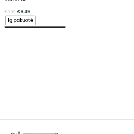
€
9.49
€
9.99
1g pakuotė
PASIRINKTI SAVYBES