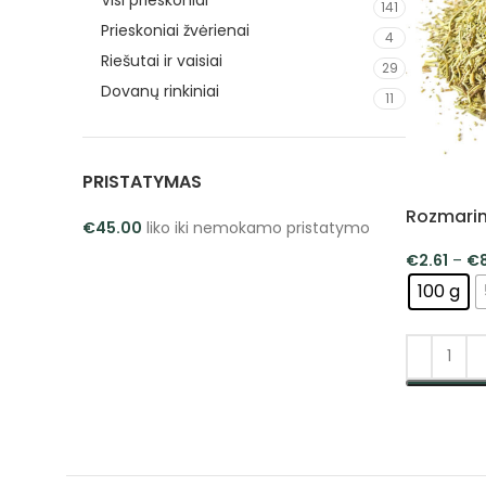
Visi prieskoniai
141
Prieskoniai žvėrienai
4
Riešutai ir vaisiai
29
Dovanų rinkiniai
11
PRISTATYMAS
Rozmari
€
45.00
liko iki nemokamo pristatymo
€
2.61
–
€
100 g
PASIRINK