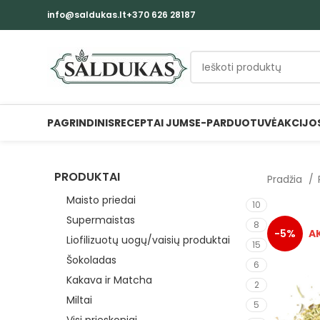
info@saldukas.lt
+370 626 28187
PAGRINDINIS
RECEPTAI JUMS
E-PARDUOTUVĖ
AKCIJO
PRODUKTAI
Pradžia
Maisto priedai
10
Supermaistas
8
-5%
Liofilizuotų uogų/vaisių produktai
15
Šokoladas
6
Kakava ir Matcha
2
Miltai
5