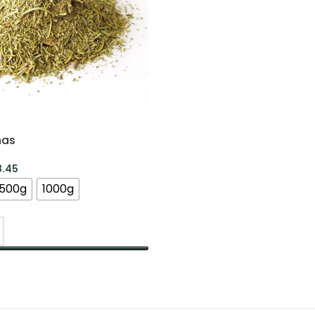
nas
8.45
500g
1000g
TI SAVYBES