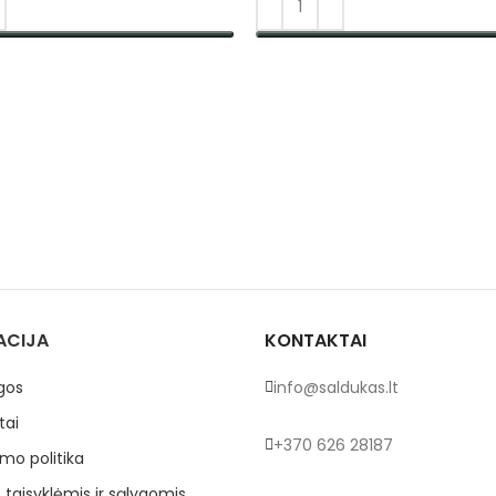
TI SAVYBES
PASIRINKTI SAVYBES
ACIJA
KONTAKTAI
gos
info@saldukas.lt
tai
+370 626 28187
mo politika
 taisyklėmis ir sąlygomis