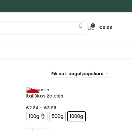
0
€
0.00
Itališkos žolelės
-5%
€
2.84
–
€
8.99
100g 👌
500g
1000g