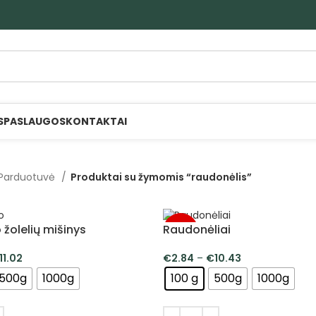
S
PASLAUGOS
KONTAKTAI
Parduotuvė
Produktai su žymomis “raudonėlis”
žolelių mišinys
Raudonėliai
-5%
11.02
€
2.84
–
€
10.43
500g
1000g
100 g
500g
1000g