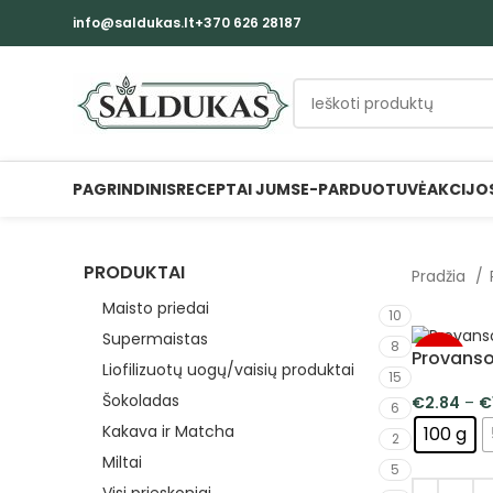
info@saldukas.lt
+370 626 28187
PAGRINDINIS
RECEPTAI JUMS
E-PARDUOTUVĖ
AKCIJO
PRODUKTAI
Pradžia
Maisto priedai
10
Supermaistas
8
Provanso 
-5%
Liofilizuotų uogų/vaisių produktai
15
Šokoladas
€
2.84
–
€
6
Kakava ir Matcha
100 g
2
Miltai
5