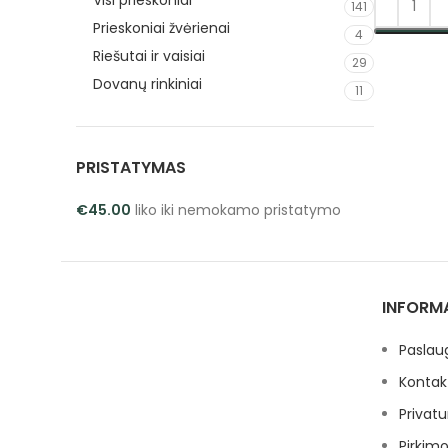
Visi prieskoniai
141
Prieskoniai žvėrienai
4
PASIRINK
Riešutai ir vaisiai
29
Dovanų rinkiniai
11
PRISTATYMAS
€
45.00
liko iki nemokamo pristatymo
INFORM
Paslau
Kontak
Privatu
Pirkimo