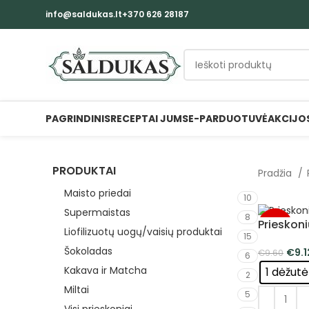
info@saldukas.lt
+370 626 28187
PAGRINDINIS
RECEPTAI JUMS
E-PARDUOTUVĖ
AKCIJO
PRODUKTAI
Pradžia
Maisto priedai
10
Supermaistas
8
Prieskoni
-5%
Liofilizuotų uogų/vaisių produktai
15
Šokoladas
€
9.1
€
9.60
6
Kakava ir Matcha
1 dėžutė
2
Miltai
5