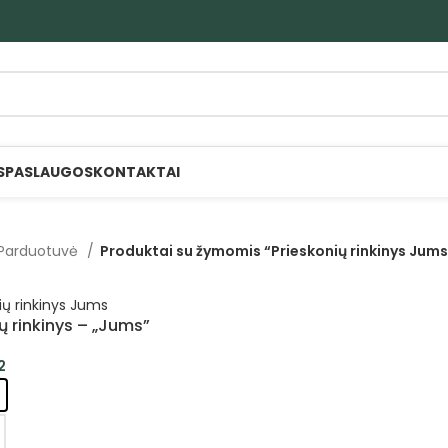
S
PASLAUGOS
KONTAKTAI
Parduotuvė
Produktai su žymomis “Prieskonių rinkinys Jums
ų rinkinys – „Jums”
2