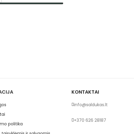
TI SAVYBES
ACIJA
KONTAKTAI
gos
info@saldukas.lt
tai
+370 626 28187
mo politika
 taisyklėmis ir sąlygomis