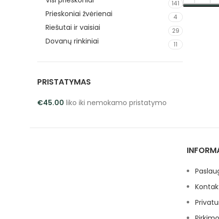
Visi prieskoniai
141
Prieskoniai žvėrienai
PASIRINK
4
Riešutai ir vaisiai
29
Dovanų rinkiniai
11
PRISTATYMAS
€
45.00
liko iki nemokamo pristatymo
INFORM
Paslau
Kontak
Privatu
Pirkimo