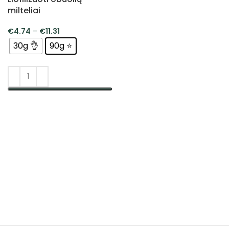
milteliai
€
4.74
–
€
11.31
30g 👌
90g ⭐
PASIRINKTI SAVYBES