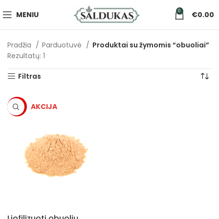
0
MENIU
€
0.00
Pradžia
Parduotuvė
Produktai su žymomis “obuoliai”
Rezultatų: 1
Filtras
-5%
Liofilizuoti obuolių