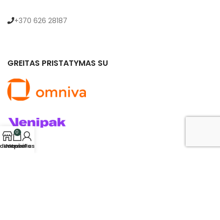
+370 626 28187
GREITAS PRISTATYMAS SU
0
rduotuvė
Krepšelis
Mano Paskyra
© 2024 saldukas.lt. Visos teisės saugomos