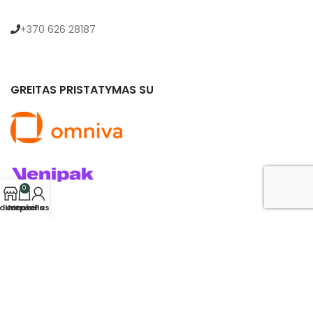
+370 626 28187
GREITAS PRISTATYMAS SU
0
rduotuvė
Krepšelis
Mano Paskyra
© 2024 saldukas.lt. Visos teisės saugomos