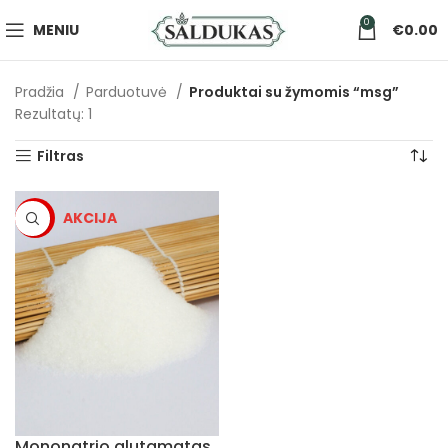
0
MENIU
€
0.00
Pradžia
Parduotuvė
Produktai su žymomis “msg”
Rezultatų: 1
Filtras
-5%
Mononatrio glutamatas