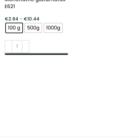
E621
€
2.84
–
€
10.44
100 g
500g
1000g
PASIRINKTI SAVYBES