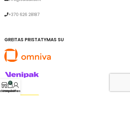
+370 626 28187
GREITAS PRISTATYMAS SU
0
rduotuvė
Krepšelis
Mano Paskyra
© 2024 saldukas.lt. Visos teisės saugomos