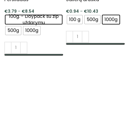
€
3.79
–
€
8.54
€
0.94
–
€
10.43
100g. - Doypack su zip
100 g
500g
1000g
uždarymu
500g
1000g
PASIRINKTI SAVYBES
PASIRINKTI SAVYBES