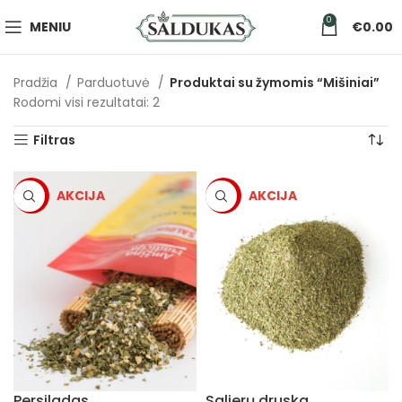
0
MENIU
€
0.00
Pradžia
Parduotuvė
Produktai su žymomis “Mišiniai”
Rodomi visi rezultatai: 2
Filtras
-5%
-5%
Persiladas
Salierų druska