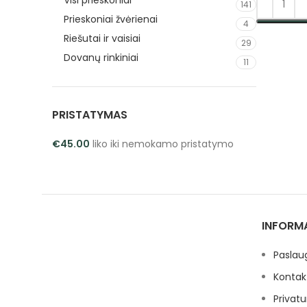
Visi prieskoniai
141
Prieskoniai žvėrienai
4
PASIRINK
Riešutai ir vaisiai
29
Dovanų rinkiniai
11
PRISTATYMAS
€
45.00
liko iki nemokamo pristatymo
INFORM
Paslau
Kontak
Privatu