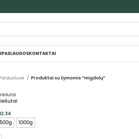
S
PASLAUGOS
KONTAKTAI
Parduotuvė
Produktai su žymomis “migdolų”
iešutai
12.34
500g
1000g