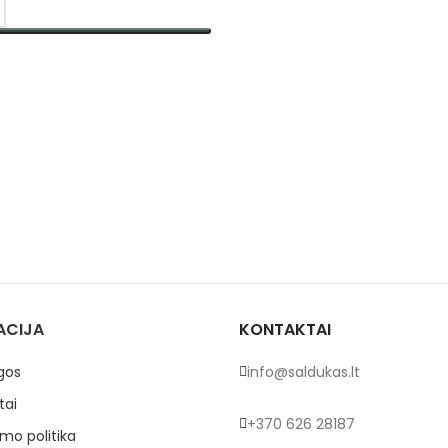
TI SAVYBES
ACIJA
KONTAKTAI
gos
info@saldukas.lt
tai
+370 626 28187
mo politika