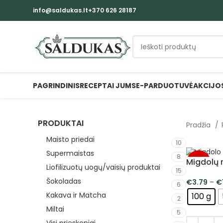
info@saldukas.lt
+370 626 28187
PAGRINDINIS
RECEPTAI JUMS
E-PARDUOTUVĖ
AKCIJO
PRODUKTAI
Pradžia
Maisto priedai
10
Supermaistas
8
Migdolų r
-5%
Liofilizuotų uogų/vaisių produktai
15
Šokoladas
€
3.79
–
€
6
Kakava ir Matcha
100 g
2
Miltai
5