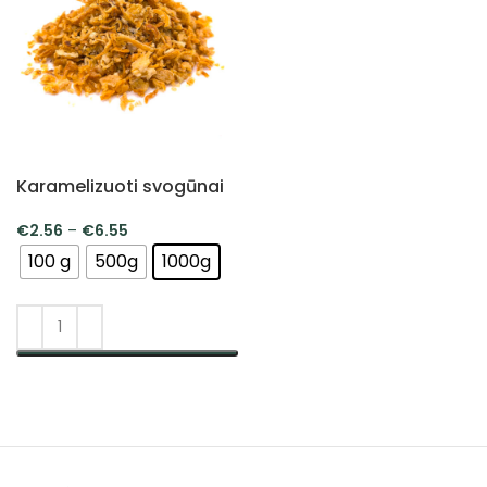
Karamelizuoti svogūnai
€
2.56
–
€
6.55
100 g
500g
1000g
PASIRINKTI SAVYBES