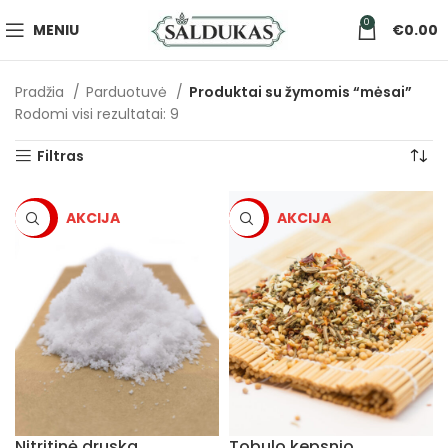
0
MENIU
€
0.00
Pradžia
Parduotuvė
Produktai su žymomis “mėsai”
Rodomi visi rezultatai: 9
Filtras
-50%
-5%
Nitritinė druska
Tobulo kepsnio