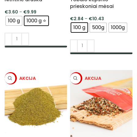
prieskoniai mėsai
€
3.60
–
€
9.99
€
2.84
–
€
10.43
100 g
1000 g ⭐
100 g
500g
1000g
PASIRINKTI SAVYBES
PASIRINKTI SAVYBES
-5%
-5%