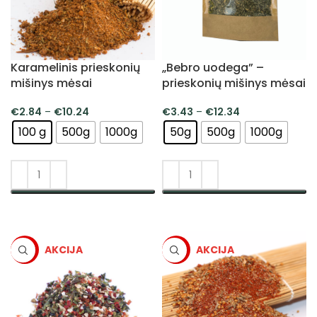
Karamelinis prieskonių
„Bebro uodega” –
mišinys mėsai
prieskonių mišinys mėsai
€
2.84
–
€
10.24
€
3.43
–
€
12.34
100 g
500g
1000g
50g
500g
1000g
PASIRINKTI SAVYBES
PASIRINKTI SAVYBES
-5%
-5%