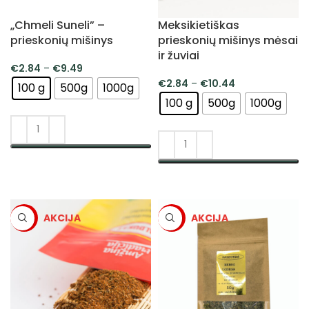
„Chmeli Suneli” –
Meksikietiškas
prieskonių mišinys
prieskonių mišinys mėsai
ir žuviai
€
2.84
–
€
9.49
€
2.84
–
€
10.44
100 g
500g
1000g
100 g
500g
1000g
PASIRINKTI SAVYBES
PASIRINKTI SAVYBES
-5%
-5%