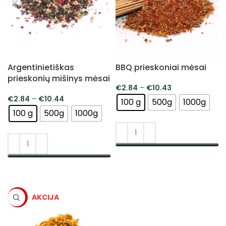
Argentinietiškas
BBQ prieskoniai mėsai
prieskonių mišinys mėsai
€
2.84
–
€
10.43
€
2.84
–
€
10.44
100 g
500g
1000g
100 g
500g
1000g
PASIRINKTI SAVYBES
PASIRINKTI SAVYBES
-5%