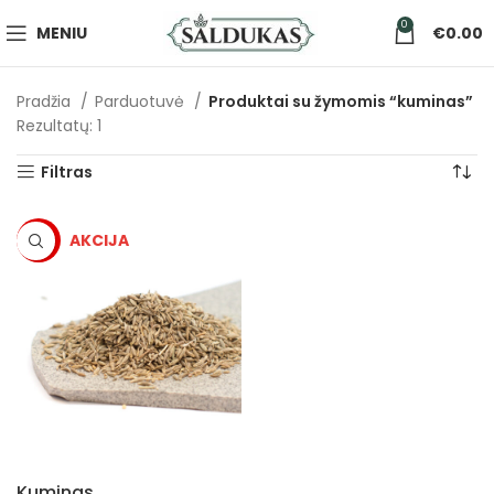
0
MENIU
€
0.00
Pradžia
Parduotuvė
Produktai su žymomis “kuminas”
Rezultatų: 1
Filtras
-5%
Kuminas