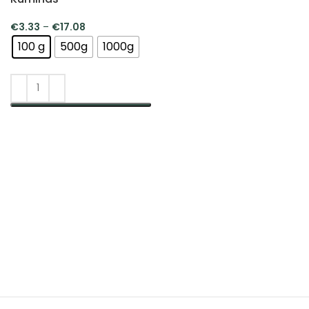
€
3.33
–
€
17.08
100 g
500g
1000g
PASIRINKTI SAVYBES