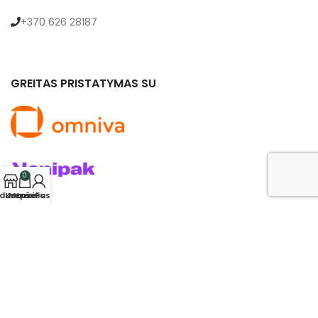
+370 626 28187
GREITAS PRISTATYMAS SU
0
rduotuvė
Krepšelis
Mano Paskyra
© 2024 saldukas.lt. Visos teisės saugomos