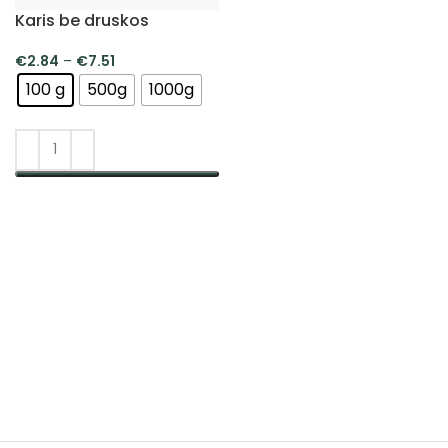
Karis be druskos
€
2.84
–
€
7.51
100 g
500g
1000g
PASIRINKTI SAVYBES