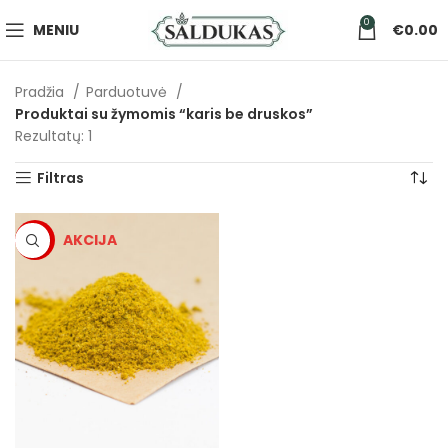
0
MENIU
€
0.00
Pradžia
Parduotuvė
Produktai su žymomis “karis be druskos”
Rezultatų: 1
Filtras
-5%