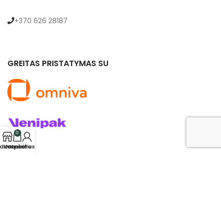
+370 626 28187
GREITAS PRISTATYMAS SU
0
rduotuvė
Krepšelis
Mano Paskyra
© 2024 saldukas.lt. Visos teisės saugomos